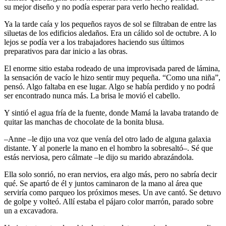
su mejor diseño y no podía esperar para verlo hecho realidad.
Ya la tarde caía y los pequeños rayos de sol se filtraban de entre las
siluetas de los edificios aledaños. Era un cálido sol de octubre. A lo
lejos se podía ver a los trabajadores haciendo sus últimos
preparativos para dar inicio a las obras.
El enorme sitio estaba rodeado de una improvisada pared de lámina,
la sensación de vacío le hizo sentir muy pequeña. “Como una niña”,
pensó. Algo faltaba en ese lugar. Algo se había perdido y no podrá
ser encontrado nunca más. La brisa le movió el cabello.
Y sintió el agua fría de la fuente, donde Mamá la lavaba tratando de
quitar las manchas de chocolate de la bonita blusa.
–Anne –le dijo una voz que venía del otro lado de alguna galaxia
distante. Y al ponerle la mano en el hombro la sobresaltó–. Sé que
estás nerviosa, pero cálmate –le dijo su marido abrazándola.
Ella solo sonrió, no eran nervios, era algo más, pero no sabría decir
qué. Se apartó de él y juntos caminaron de la mano al área que
serviría como parqueo los próximos meses. Un ave cantó. Se detuvo
de golpe y volteó. Allí estaba el pájaro color marrón, parado sobre
un a excavadora.