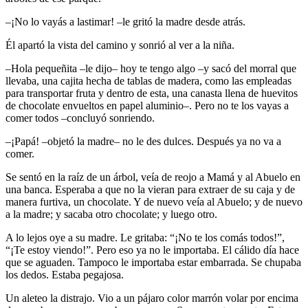
–¡No lo vayás a lastimar! –le gritó la madre desde atrás.
Él apartó la vista del camino y sonrió al ver a la niña.
–Hola pequeñita –le dijo– hoy te tengo algo –y sacó del morral que
llevaba, una cajita hecha de tablas de madera, como las empleadas
para transportar fruta y dentro de esta, una canasta llena de huevitos
de chocolate envueltos en papel aluminio–. Pero no te los vayas a
comer todos –concluyó sonriendo.
–¡Papá! –objetó la madre– no le des dulces. Después ya no va a
comer.
Se sentó en la raíz de un árbol, veía de reojo a Mamá y al Abuelo en
una banca. Esperaba a que no la vieran para extraer de su caja y de
manera furtiva, un chocolate. Y de nuevo veía al Abuelo; y de nuevo
a la madre; y sacaba otro chocolate; y luego otro.
A lo lejos oye a su madre. Le gritaba: “¡No te los comás todos!”,
“¡Te estoy viendo!”. Pero eso ya no le importaba. El cálido día hace
que se aguaden. Tampoco le importaba estar embarrada. Se chupaba
los dedos. Estaba pegajosa.
Un aleteo la distrajo. Vio a un pájaro color marrón volar por encima