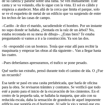
de su cabeza y pararse sobre una rama. Se ven mutuamente. Este
canta y se va volando, ella lo sigue con la vista. El sol es cálido y
empieza a atardecer. Mas allá de la cerca que limita el parque, solo
se ve el esqueleto de metal de un edificio que va surgiendo de entre
los techos de las casas de campo.
–Cariño –le dice el marido, sacudiendole el hombro. Por un instante
no supo donde se hallaba. ¿Sentada en la raíz de un árbol? No,
estaba recostada en su mesa de dibujo–. ¿Estas bien? Te estaba
preguntando si vamos a ir a la construcción. Ya son las dos.
–Si –respondió con un bostezo. Tenía que estar allí para recibir la
maquinaria y empezar las obras al día siguiente–. Van a llegar hasta
las cuatro.
–Pues deberíamos apresurarnos, el trafico se pone pesado.
Qué sueño tan extraño, pensó durante todo el camino de ida. O ¿Fue
un recuerdo?
Esa tarde se pasó en una casita prefabricada, que haría de oficina
para la obra. Se revisaron trámites y contratos. Se verificó que todo
esté a punto para el inicio de la excavación de los cimientos. En el
centro de la pequeña sala, se hallaba la maqueta, que aún con su
reducida escala, daba la sensación de grandeza de aquel imponente
edificio que surgiría en el horizonte. Al salir la vio y pensó que era