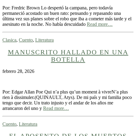
Por: Fredric Brown Lo despertó la campana, pero todavía
permaneció acostado un buen rato: pensando y repasando una
última vez sus planes sobre el robo que iba a cometer más tarde y el
asesinato en la noche. No había descuidado
Read more…
Clasica
,
Cuento
,
Literatura
MANUSCRITO HALLADO EN UNA
BOTELLA
febrero 28, 2026
Por: Edgar Allan Poe Qui n’a plus qu’un moment à vivreN’a plus
rien à dissimuler.(QUINAULT, Atys). De mi país y mi familia poco
tengo que decir. Un trato injusto y el andar de los años me
arrancaron del uno y
Read more…
Cuento
,
Literatura
EL APOSENTO DE LOS MUERTOS