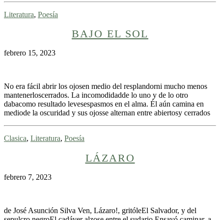
Literatura
,
Poesía
BAJO EL SOL
febrero 15, 2023
No era fácil abrir los ojosen medio del resplandorni mucho menos
mantenerloscerrados. La incomodidadde lo uno y de lo otro
dabacomo resultado levesespasmos en el alma. Él aún camina en
mediode la oscuridad y sus ojosse alternan entre abiertosy cerrados
Clasica
,
Literatura
,
Poesía
LÁZARO
febrero 7, 2023
de José Asunción Silva Ven, Lázaro!, gritóleEl Salvador, y del
sepulcro negroEl cadáver alzose entre el sudario,Ensayó caminar, a