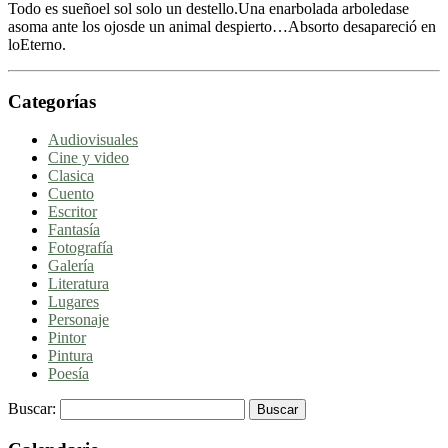
Todo es sueñoel sol solo un destello.Una enarbolada arboledase
asoma ante los ojosde un animal despierto…Absorto desapareció en
loEterno.
Categorías
Audiovisuales
Cine y video
Clasica
Cuento
Escritor
Fantasía
Fotografía
Galería
Literatura
Lugares
Personaje
Pintor
Pintura
Poesía
Buscar: