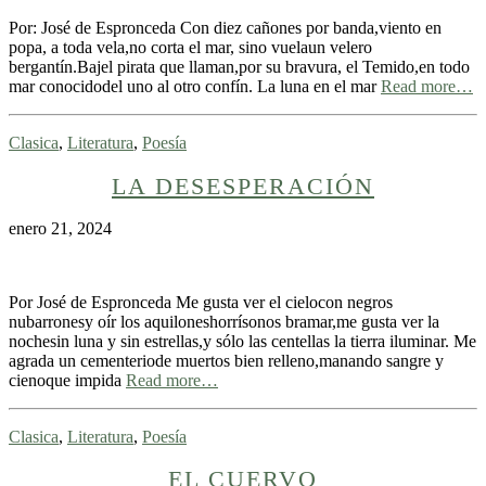
Por: José de Espronceda Con diez cañones por banda,viento en
popa, a toda vela,no corta el mar, sino vuelaun velero
bergantín.Bajel pirata que llaman,por su bravura, el Temido,en todo
mar conocidodel uno al otro confín. La luna en el mar
Read more…
Clasica
,
Literatura
,
Poesía
LA DESESPERACIÓN
enero 21, 2024
Por José de Espronceda Me gusta ver el cielocon negros
nubarronesy oír los aquiloneshorrísonos bramar,me gusta ver la
nochesin luna y sin estrellas,y sólo las centellas la tierra iluminar. Me
agrada un cementeriode muertos bien relleno,manando sangre y
cienoque impida
Read more…
Clasica
,
Literatura
,
Poesía
EL CUERVO