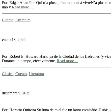
Por: Edgar Allan Poe Qui n’a plus qu’un moment à vivreN’a plus rien 
uno y
Read more…
Cuento
,
Literatura
enero 18, 2026
Por: Robert E. Howard Harto ya de la Ciudad de los Ladrones (y vicev
Durante un tiempo, efectivamente,
Read more…
Clasica
,
Cuento
,
Literatura
diciembre 9, 2025
Por: Horacio Quiroga Su luna de miel fue un largo escalofrío. Rubia, a