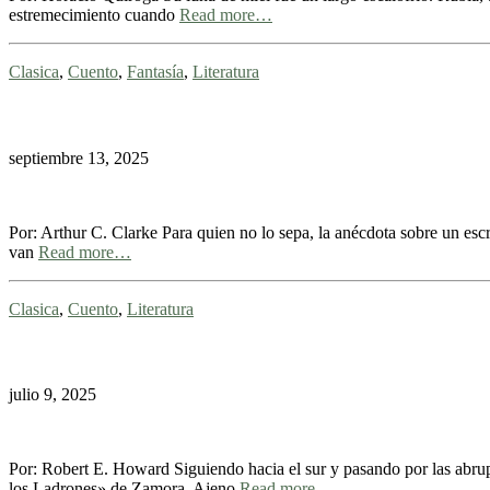
estremecimiento cuando
Read more…
Clasica
,
Cuento
,
Fantasía
,
Literatura
septiembre 13, 2025
Por: Arthur C. Clarke Para quien no lo sepa, la anécdota sobre un escr
van
Read more…
Clasica
,
Cuento
,
Literatura
julio 9, 2025
Por: Robert E. Howard Siguiendo hacia el sur y pasando por las abrup
los Ladrones» de Zamora. Ajeno
Read more…