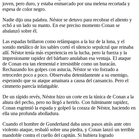
joven, pero duro, y estaba enmarcado por una melena recortada y
espesa de color negro.
Nadie dijo una palabra. Néstor se detuvo para recobrar el aliento y
echó a un lado su manto. En ese preciso momento Conan se
abalanzó sobre él.
Las espadas brillaron como relámpagos a la luz de la luna, y el
sonido metálico de los sables cortó el silencio sepulcral que reinaba
allí. Néstor tenía más experiencia en la lucha, pero la fuerza y la
impresionante rapidez del bárbaro anulaban esa ventaja. El ataque
de Conan era tan elemental e irresistible como un huracán.
Rechazando los golpes con astucia, Néstor se vio forzado a
retroceder poco a poco. Observaba detenidamente a su enemigo,
esperando que su ataque amainara a causa del cansancio. Pero el
cimmerio parecía infatigable.
De un rápido revés, Néstor hizo un corte en la túnica de Conan a la
altura del pecho, pero no llegó a herirlo. Con fulminante rapidez,
Conan esgrimió la espada y golpeó la coraza de Néstor, haciendo en
ella una profunda abolladura.
Cuando el hombre de Gunderland daba unos pasos atrás ante otro
violento ataque, resbaló sobre una piedra, y Conan lanzó un terrible
mandoble contra el cuello del capitán. Si hubiera logrado