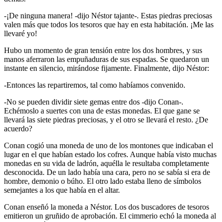
-¡De ninguna manera! -dijo Néstor tajante-. Estas piedras preciosas
valen más que todos los tesoros que hay en esta habitación. ¡Me las
llevaré yo!
Hubo un momento de gran tensión entre los dos hombres, y sus
manos aferraron las empuñaduras de sus espadas. Se quedaron un
instante en silencio, mirándose fijamente. Finalmente, dijo Néstor:
-Entonces las repartiremos, tal como habíamos convenido.
-No se pueden dividir siete gemas entre dos -dijo Conan-.
Echémoslo a suertes con una de estas monedas. El que gane se
llevará las siete piedras preciosas, y el otro se llevará el resto. ¿De
acuerdo?
Conan cogió una moneda de uno de los montones que indicaban el
lugar en el que habían estado los cofres. Aunque había visto muchas
monedas en su vida de ladrón, aquélla le resultaba completamente
desconocida. De un lado había una cara, pero no se sabía si era de
hombre, demonio o búho. El otro lado estaba lleno de símbolos
semejantes a los que había en el altar.
Conan enseñó la moneda a Néstor. Los dos buscadores de tesoros
emitieron un gruñido de aprobación. El cimmerio echó la moneda al