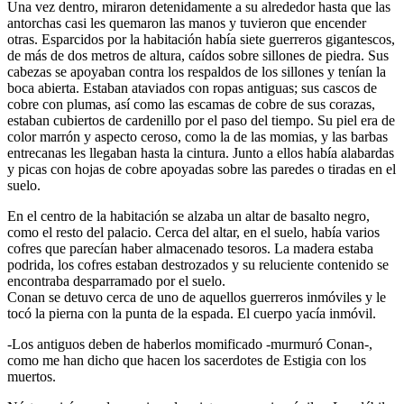
Una vez dentro, miraron detenidamente a su alrededor hasta que las
antorchas casi les quemaron las manos y tuvieron que encender
otras. Esparcidos por la habitación había siete guerreros gigantescos,
de más de dos metros de altura, caídos sobre sillones de piedra. Sus
cabezas se apoyaban contra los respaldos de los sillones y tenían la
boca abierta. Estaban ataviados con ropas antiguas; sus cascos de
cobre con plumas, así como las escamas de cobre de sus corazas,
estaban cubiertos de cardenillo por el paso del tiempo. Su piel era de
color marrón y aspecto ceroso, como la de las momias, y las barbas
entrecanas les llegaban hasta la cintura. Junto a ellos había alabardas
y picas con hojas de cobre apoyadas sobre las paredes o tiradas en el
suelo.
En el centro de la habitación se alzaba un altar de basalto negro,
como el resto del palacio. Cerca del altar, en el suelo, había varios
cofres que parecían haber almacenado tesoros. La madera estaba
podrida, los cofres estaban destrozados y su reluciente contenido se
encontraba desparramado por el suelo.
Conan se detuvo cerca de uno de aquellos guerreros inmóviles y le
tocó la pierna con la punta de la espada. El cuerpo yacía inmóvil.
-Los antiguos deben de haberlos momificado -murmuró Conan-,
como me han dicho que hacen los sacerdotes de Estigia con los
muertos.