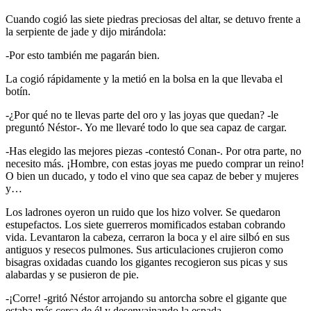
Cuando cogió las siete piedras preciosas del altar, se detuvo frente a
la serpiente de jade y dijo mirándola:
-Por esto también me pagarán bien.
La cogió rápidamente y la metió en la bolsa en la que llevaba el
botín.
-¿Por qué no te llevas parte del oro y las joyas que quedan? -le
preguntó Néstor-. Yo me llevaré todo lo que sea capaz de cargar.
-Has elegido las mejores piezas -contestó Conan-. Por otra parte, no
necesito más. ¡Hombre, con estas joyas me puedo comprar un reino!
O bien un ducado, y todo el vino que sea capaz de beber y mujeres
y…
Los ladrones oyeron un ruido que los hizo volver. Se quedaron
estupefactos. Los siete guerreros momificados estaban cobrando
vida. Levantaron la cabeza, cerraron la boca y el aire silbó en sus
antiguos y resecos pulmones. Sus articulaciones crujieron como
bisagras oxidadas cuando los gigantes recogieron sus picas y sus
alabardas y se pusieron de pie.
-¡Corre! -gritó Néstor arrojando su antorcha sobre el gigante que
estaba más cerca de él y desenvainando la espada.