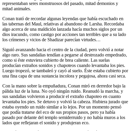
representaban seres monstruosos del pasado, mitad demonios y
mitad animales.
Conan trató de recordar algunas leyendas que había escuchado en
las tabernas del Maul, relativas al abandono de Larsha. Recordaba
algo acerca de una maldición lanzada hacía muchos siglos por un
dios iracundo, como castigo por acciones tan terribles que a su lado
los crímenes y vicios de Shadizar parecían virtudes…
Siguió avanzando hacia el centro de la ciudad, pero volvió a notar
algo raro. Sus sandalias tendían a pegarse al destrozado empedrado,
como si éste estuviera cubierto de brea caliente. Las suelas
producían extraños sonidos y chapoteos cuando levantaba los pies.
Luego tropezó, se tambaleó y cayó al suelo. Éste estaba cubierto por
una fina capa de una sustancia incolora y pegajosa, ahora casi seca.
Con la mano sobre la empuñadura, Conan miró en derredor bajo la
pálida luz de la luna. No oyó ningún ruido. Reanudó la marcha, y
sus sandalias volvieron a producir el extraño chapoteo en cuanto
levantaba los pies. Se detuvo y volvió la cabeza. Hubiera jurado que
estaba oyendo un ruido similar a lo lejos. Por un momento pensó
que podía tratarse del eco de sus propios pasos, pero ya había
pasado por delante del templo semiderruido y no había muros a los
lados que reflejaran el sonido y produjeran eco.