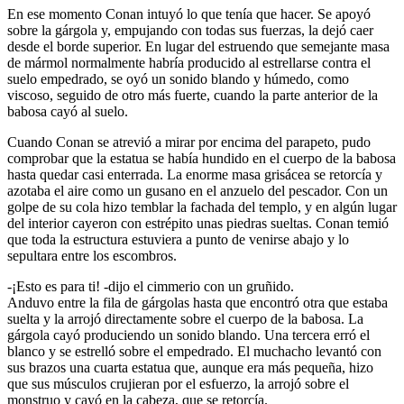
En ese momento Conan intuyó lo que tenía que hacer. Se apoyó
sobre la gárgola y, empujando con todas sus fuerzas, la dejó caer
desde el borde superior. En lugar del estruendo que semejante masa
de mármol normalmente habría producido al estrellarse contra el
suelo empedrado, se oyó un sonido blando y húmedo, como
viscoso, seguido de otro más fuerte, cuando la parte anterior de la
babosa cayó al suelo.
Cuando Conan se atrevió a mirar por encima del parapeto, pudo
comprobar que la estatua se había hundido en el cuerpo de la babosa
hasta quedar casi enterrada. La enorme masa grisácea se retorcía y
azotaba el aire como un gusano en el anzuelo del pescador. Con un
golpe de su cola hizo temblar la fachada del templo, y en algún lugar
del interior cayeron con estrépito unas piedras sueltas. Conan temió
que toda la estructura estuviera a punto de venirse abajo y lo
sepultara entre los escombros.
-¡Esto es para ti! -dijo el cimmerio con un gruñido.
Anduvo entre la fila de gárgolas hasta que encontró otra que estaba
suelta y la arrojó directamente sobre el cuerpo de la babosa. La
gárgola cayó produciendo un sonido blando. Una tercera erró el
blanco y se estrelló sobre el empedrado. El muchacho levantó con
sus brazos una cuarta estatua que, aunque era más pequeña, hizo
que sus músculos crujieran por el esfuerzo, la arrojó sobre el
monstruo y cayó en la cabeza, que se retorcía.