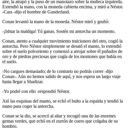
aire, la atrapó y la puso de un manotazo sobre la muñeca izquierda.
Extendió la mano, con la moneda cubierta encima, y miró a Néstor.
-Cara -dijo el hombre de Gunderland.
Conan levantó la mano de la moneda. Néstor miró y gruñó:
-¡Ishtar la maldiga! Tú ganas. Sostén mi antorcha un momento.
Conan, atento a cualquier movimiento traicionero del otro, cogió la
antorcha. Pero Néstor simplemente se desató el manto, lo extendió
sobre el suelo polvoriento y comenzó a arrojar sobre él puñados de
oro y de piedras preciosas que cogía de los montones que había en
el suelo.
-No cargues demasiado; de lo contrario no podrás correr -dijo
Conan-. Aún no hemos salido de aquí, y nos espera un largo viaje
hasta llegar a Shadizar.
-Yo podré con ello -respondió Néstor.
Ató las esquinas del manto, se echó el bulto a la espalda y tendió la
mano para coger la antorcha.
Conan se la dio, se acercó al altar y recogió una de las enormes
gemas verdes, que echó en el zurrón de cuero que colgaba de su
hombro.