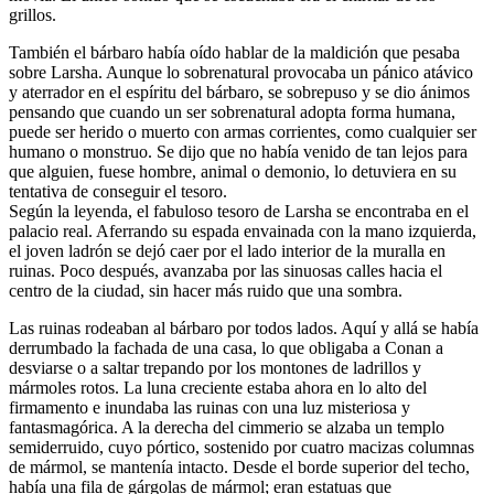
grillos.
También el bárbaro había oído hablar de la maldición que pesaba
sobre Larsha. Aunque lo sobrenatural provocaba un pánico atávico
y aterrador en el espíritu del bárbaro, se sobrepuso y se dio ánimos
pensando que cuando un ser sobrenatural adopta forma humana,
puede ser herido o muerto con armas corrientes, como cualquier ser
humano o monstruo. Se dijo que no había venido de tan lejos para
que alguien, fuese hombre, animal o demonio, lo detuviera en su
tentativa de conseguir el tesoro.
Según la leyenda, el fabuloso tesoro de Larsha se encontraba en el
palacio real. Aferrando su espada envainada con la mano izquierda,
el joven ladrón se dejó caer por el lado interior de la muralla en
ruinas. Poco después, avanzaba por las sinuosas calles hacia el
centro de la ciudad, sin hacer más ruido que una sombra.
Las ruinas rodeaban al bárbaro por todos lados. Aquí y allá se había
derrumbado la fachada de una casa, lo que obligaba a Conan a
desviarse o a saltar trepando por los montones de ladrillos y
mármoles rotos. La luna creciente estaba ahora en lo alto del
firmamento e inundaba las ruinas con una luz misteriosa y
fantasmagórica. A la derecha del cimmerio se alzaba un templo
semiderruido, cuyo pórtico, sostenido por cuatro macizas columnas
de mármol, se mantenía intacto. Desde el borde superior del techo,
había una fila de gárgolas de mármol; eran estatuas que