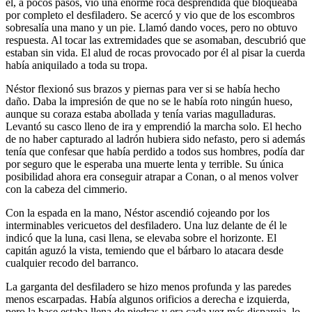
él, a pocos pasos, vio una enorme roca desprendida que bloqueaba
por completo el desfiladero. Se acercó y vio que de los escombros
sobresalía una mano y un pie. Llamó dando voces, pero no obtuvo
respuesta. Al tocar las extremidades que se asomaban, descubrió que
estaban sin vida. El alud de rocas provocado por él al pisar la cuerda
había aniquilado a toda su tropa.
Néstor flexionó sus brazos y piernas para ver si se había hecho
daño. Daba la impresión de que no se le había roto ningún hueso,
aunque su coraza estaba abollada y tenía varias magulladuras.
Levantó su casco lleno de ira y emprendió la marcha solo. El hecho
de no haber capturado al ladrón hubiera sido nefasto, pero si además
tenía que confesar que había perdido a todos sus hombres, podía dar
por seguro que le esperaba una muerte lenta y terrible. Su única
posibilidad ahora era conseguir atrapar a Conan, o al menos volver
con la cabeza del cimmerio.
Con la espada en la mano, Néstor ascendió cojeando por los
interminables vericuetos del desfiladero. Una luz delante de él le
indicó que la luna, casi llena, se elevaba sobre el horizonte. El
capitán aguzó la vista, temiendo que el bárbaro lo atacara desde
cualquier recodo del barranco.
La garganta del desfiladero se hizo menos profunda y las paredes
menos escarpadas. Había algunos orificios a derecha e izquierda,
pero la base estaba llena de piedras y era cada vez más dispareja, lo