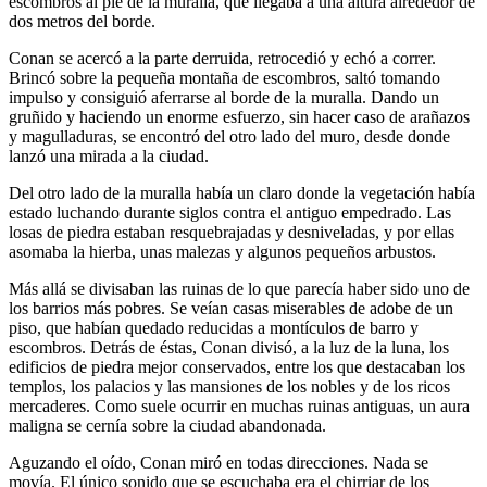
escombros al pie de la muralla, que llegaba a una altura alrededor de
dos metros del borde.
Conan se acercó a la parte derruida, retrocedió y echó a correr.
Brincó sobre la pequeña montaña de escombros, saltó tomando
impulso y consiguió aferrarse al borde de la muralla. Dando un
gruñido y haciendo un enorme esfuerzo, sin hacer caso de arañazos
y magulladuras, se encontró del otro lado del muro, desde donde
lanzó una mirada a la ciudad.
Del otro lado de la muralla había un claro donde la vegetación había
estado luchando durante siglos contra el antiguo empedrado. Las
losas de piedra estaban resquebrajadas y desniveladas, y por ellas
asomaba la hierba, unas malezas y algunos pequeños arbustos.
Más allá se divisaban las ruinas de lo que parecía haber sido uno de
los barrios más pobres. Se veían casas miserables de adobe de un
piso, que habían quedado reducidas a montículos de barro y
escombros. Detrás de éstas, Conan divisó, a la luz de la luna, los
edificios de piedra mejor conservados, entre los que destacaban los
templos, los palacios y las mansiones de los nobles y de los ricos
mercaderes. Como suele ocurrir en muchas ruinas antiguas, un aura
maligna se cernía sobre la ciudad abandonada.
Aguzando el oído, Conan miró en todas direcciones. Nada se
movía. El único sonido que se escuchaba era el chirriar de los