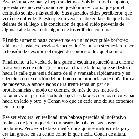
Avanzó una vez más y luego se detuvo. Volvió a oír el chapoteo,
que esta vez no cesó cuando se quedó inmóvil, sino que por el
contrario se hizo más audible. Sus aguzados oídos percibieron que
venía de enfrente. Puesto que no veía a nadie en la calle que había
delante de él, llegó a la conclusión de que el ruido provenía de
alguna calle lateral o de alguno de los edificios en ruinas.
El ruido aumentó hasta convertirse en un indescriptible borboteo
sibilante. Hasta los nervios de acero de Conan se estremecieron por
la tensión de descubrir el origen desconocido de aquel sonido.
Finalmente, a la vuelta de la siguiente esquina apareció una enorme
masa viscosa de color gris sucio a la luz de la luna, que se deslizó
hacia la calle que tenía delante de él y avanzaba rápidamente y en
silencio, con excepción del borboteo que producía su extraña forma
de moverse. A ambos lados de la frente tenía un par de
protuberancias a modo de cuernos, de más de tres metros de
longitud, y un par más corto debajo. Los largos cuernos se curvaban
hacia un lado y otro, y Conan vio que en cada uno de sus extremos
tenía un ojo.
Ese ser vivo era, en realidad, una babosa parecida al inofensivo
molusco de jardín que deja un rastro de baba en sus paseos
nocturnos. Pero esta babosa medía unos quince metros de largo y
era tan gruesa en su centro como lo que medía Conan de altura.