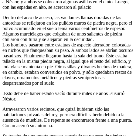
a Néstor, y ambos se colocaron algunas astillas en el cinto. Luego,
con las espadas en alto, se acercaron al palacio.
Dentro del arco de acceso, las vacilantes llamas doradas de las
antorchas se reflejaron en los pulidos muros de piedra negra, pero el
polvo acumulado en el suelo tenía varios centímetros de espesor.
Algunos murciélagos que colgaban de unos salientes de piedra
chillaron con furia y se alejaron en la oscuridad.
Los hombres pasaron entre estatuas de aspecto aterrador, colocadas
en nichos que flanqueaban su paso. A ambos lados se abrían oscuros
pasadizos. Finalmente llegaron hasta la sala del trono. Éste estaba
tallado en la misma piedra negra, al igual que el resto del edificio, y
todavía se mantenía en pie. Otras sillas y divanes hechos de madera,
en cambio, estaban convertidos en polvo, y sólo quedaban restos de
clavos, ornamentos metálicos y piedras semipreciosas
desparramados por el suelo.
-Esto debe de haber estado vacío durante miles de años -susurró
Néstor.
Atravesaron varios recintos, que quizá hubieran sido las
habitaciones privadas del rey, pero era difícil saberlo debido a la
ausencia de muebles. De repente se encontraron frente a una puerta.
Conan acercó su antorcha.
Se trataba de una puerta maciza, encajada en un arco de piedra y