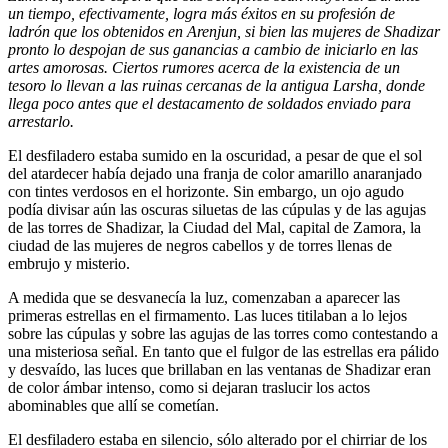
un tiempo, efectivamente, logra más éxitos en su profesión de
ladrón que los obtenidos en Arenjun, si bien las mujeres de Shadizar
pronto lo despojan de sus ganancias a cambio de iniciarlo en las
artes amorosas. Ciertos rumores acerca de la existencia de un
tesoro lo llevan a las ruinas cercanas de la antigua Larsha, donde
llega poco antes que el destacamento de soldados enviado para
arrestarlo.
El desfiladero estaba sumido en la oscuridad, a pesar de que el sol
del atardecer había dejado una franja de color amarillo anaranjado
con tintes verdosos en el horizonte. Sin embargo, un ojo agudo
podía divisar aún las oscuras siluetas de las cúpulas y de las agujas
de las torres de Shadizar, la Ciudad del Mal, capital de Zamora, la
ciudad de las mujeres de negros cabellos y de torres llenas de
embrujo y misterio.
A medida que se desvanecía la luz, comenzaban a aparecer las
primeras estrellas en el firmamento. Las luces titilaban a lo lejos
sobre las cúpulas y sobre las agujas de las torres como contestando a
una misteriosa señal. En tanto que el fulgor de las estrellas era pálido
y desvaído, las luces que brillaban en las ventanas de Shadizar eran
de color ámbar intenso, como si dejaran traslucir los actos
abominables que allí se cometían.
El desfiladero estaba en silencio, sólo alterado por el chirriar de los