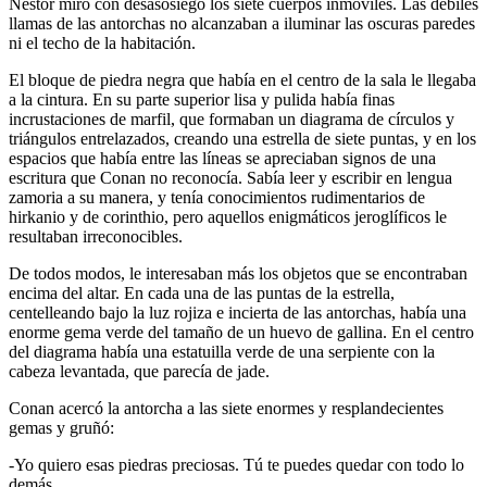
Néstor miró con desasosiego los siete cuerpos inmóviles. Las débiles
llamas de las antorchas no alcanzaban a iluminar las oscuras paredes
ni el techo de la habitación.
El bloque de piedra negra que había en el centro de la sala le llegaba
a la cintura. En su parte superior lisa y pulida había finas
incrustaciones de marfil, que formaban un diagrama de círculos y
triángulos entrelazados, creando una estrella de siete puntas, y en los
espacios que había entre las líneas se apreciaban signos de una
escritura que Conan no reconocía. Sabía leer y escribir en lengua
zamoria a su manera, y tenía conocimientos rudimentarios de
hirkanio y de corinthio, pero aquellos enigmáticos jeroglíficos le
resultaban irreconocibles.
De todos modos, le interesaban más los objetos que se encontraban
encima del altar. En cada una de las puntas de la estrella,
centelleando bajo la luz rojiza e incierta de las antorchas, había una
enorme gema verde del tamaño de un huevo de gallina. En el centro
del diagrama había una estatuilla verde de una serpiente con la
cabeza levantada, que parecía de jade.
Conan acercó la antorcha a las siete enormes y resplandecientes
gemas y gruñó:
-Yo quiero esas piedras preciosas. Tú te puedes quedar con todo lo
demás.