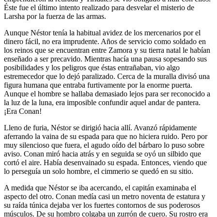
Éste fue el último intento realizado para desvelar el misterio de
Larsha por la fuerza de las armas.
Aunque Néstor tenía la habitual avidez de los mercenarios por el
dinero fácil, no era imprudente. Años de servicio como soldado en
los reinos que se encuentran entre Zamora y su tierra natal le habían
enseñado a ser precavido. Mientras hacía una pausa sopesando sus
posibilidades y los peligros que éstas entrañaban, vio algo
estremecedor que lo dejó paralizado. Cerca de la muralla divisó una
figura humana que entraba furtivamente por la enorme puerta.
Aunque el hombre se hallaba demasiado lejos para ser reconocido a
la luz de la luna, era imposible confundir aquel andar de pantera.
¡Era Conan!
Lleno de furia, Néstor se dirigió hacia allí. Avanzó rápidamente
aferrando la vaina de su espada para que no hiciera ruido. Pero por
muy silencioso que fuera, el agudo oído del bárbaro lo puso sobre
aviso. Conan miró hacia atrás y en seguida se oyó un silbido que
cortó el aire. Había desenvainado su espada. Entonces, viendo que
lo perseguía un solo hombre, el cimmerio se quedó en su sitio.
A medida que Néstor se iba acercando, el capitán examinaba el
aspecto del otro. Conan medía casi un metro noventa de estatura y
su raída túnica dejaba ver los fuertes contornos de sus poderosos
músculos. De su hombro colgaba un zurrón de cuero. Su rostro era