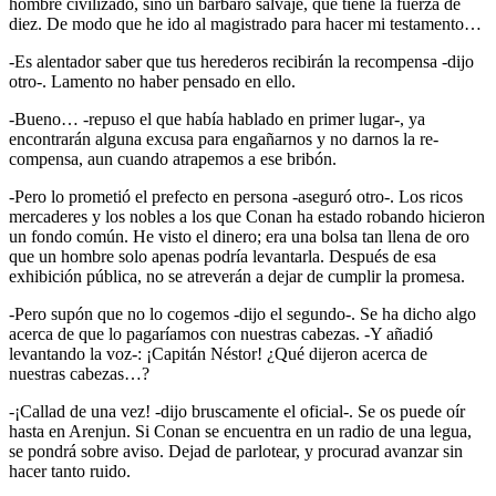
hombre civilizado, sino un bárbaro salvaje, que tiene la fuerza de
diez. De modo que he ido al magistrado para hacer mi testamento…
-Es alentador saber que tus herederos recibirán la recompensa -dijo
otro-. Lamento no haber pensado en ello.
-Bueno… -repuso el que había hablado en primer lugar-, ya
encontrarán alguna excusa para engañarnos y no darnos la re-
compensa, aun cuando atrapemos a ese bribón.
-Pero lo prometió el prefecto en persona -aseguró otro-. Los ricos
mercaderes y los nobles a los que Conan ha estado robando hicieron
un fondo común. He visto el dinero; era una bolsa tan llena de oro
que un hombre solo apenas podría levantarla. Después de esa
exhibición pública, no se atreverán a dejar de cumplir la promesa.
-Pero supón que no lo cogemos -dijo el segundo-. Se ha dicho algo
acerca de que lo pagaríamos con nuestras cabezas. -Y añadió
levantando la voz-: ¡Capitán Néstor! ¿Qué dijeron acerca de
nuestras cabezas…?
-¡Callad de una vez! -dijo bruscamente el oficial-. Se os puede oír
hasta en Arenjun. Si Conan se encuentra en un radio de una legua,
se pondrá sobre aviso. Dejad de parlotear, y procurad avanzar sin
hacer tanto ruido.