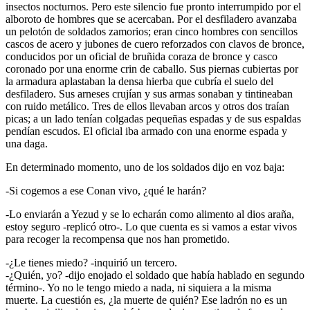
insectos nocturnos. Pero este silencio fue pronto interrumpido por el
alboroto de hombres que se acercaban. Por el desfiladero avanzaba
un pelotón de soldados zamorios; eran cinco hombres con sencillos
cascos de acero y jubones de cuero reforzados con clavos de bronce,
conducidos por un oficial de bruñida coraza de bronce y casco
coronado por una enorme crin de caballo. Sus piernas cubiertas por
la armadura aplastaban la densa hierba que cubría el suelo del
desfiladero. Sus arneses crujían y sus armas sonaban y tintineaban
con ruido metálico. Tres de ellos llevaban arcos y otros dos traían
picas; a un lado tenían colgadas pequeñas espadas y de sus espaldas
pendían escudos. El oficial iba armado con una enorme espada y
una daga.
En determinado momento, uno de los soldados dijo en voz baja:
-Si cogemos a ese Conan vivo, ¿qué le harán?
-Lo enviarán a Yezud y se lo echarán como alimento al dios araña,
estoy seguro -replicó otro-. Lo que cuenta es si vamos a estar vivos
para recoger la recompensa que nos han prometido.
-¿Le tienes miedo? -inquirió un tercero.
-¿Quién, yo? -dijo enojado el soldado que había hablado en segundo
término-. Yo no le tengo miedo a nada, ni siquiera a la misma
muerte. La cuestión es, ¿la muerte de quién? Ese ladrón no es un