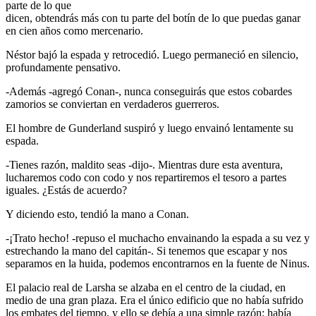
parte de lo que
dicen, obtendrás más con tu parte del botín de lo que puedas ganar
en cien años como mercenario.
Néstor bajó la espada y retrocedió. Luego permaneció en silencio,
profundamente pensativo.
-Además -agregó Conan-, nunca conseguirás que estos cobardes
zamorios se conviertan en verdaderos guerreros.
El hombre de Gunderland suspiró y luego envainó lentamente su
espada.
-Tienes razón, maldito seas -dijo-. Mientras dure esta aventura,
lucharemos codo con codo y nos repartiremos el tesoro a partes
iguales. ¿Estás de acuerdo?
Y diciendo esto, tendió la mano a Conan.
-¡Trato hecho! -repuso el muchacho envainando la espada a su vez y
estrechando la mano del capitán-. Si tenemos que escapar y nos
separamos en la huida, podemos encontrarnos en la fuente de Ninus.
El palacio real de Larsha se alzaba en el centro de la ciudad, en
medio de una gran plaza. Era el único edificio que no había sufrido
los embates del tiempo, y ello se debía a una simple razón: había