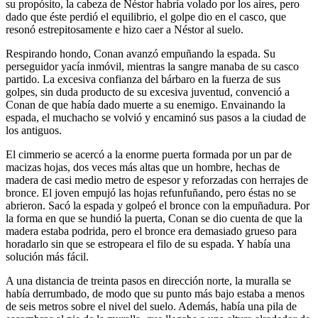
su propósito, la cabeza de Néstor habría volado por los aires, pero
dado que éste perdió el equilibrio, el golpe dio en el casco, que
resonó estrepitosamente e hizo caer a Néstor al suelo.
Respirando hondo, Conan avanzó empuñando la espada. Su
perseguidor yacía inmóvil, mientras la sangre manaba de su casco
partido. La excesiva confianza del bárbaro en la fuerza de sus
golpes, sin duda producto de su excesiva juventud, convenció a
Conan de que había dado muerte a su enemigo. Envainando la
espada, el muchacho se volvió y encaminó sus pasos a la ciudad de
los antiguos.
El cimmerio se acercó a la enorme puerta formada por un par de
macizas hojas, dos veces más altas que un hombre, hechas de
madera de casi medio metro de espesor y reforzadas con herrajes de
bronce. El joven empujó las hojas refunfuñando, pero éstas no se
abrieron. Sacó la espada y golpeó el bronce con la empuñadura. Por
la forma en que se hundió la puerta, Conan se dio cuenta de que la
madera estaba podrida, pero el bronce era demasiado grueso para
horadarlo sin que se estropeara el filo de su espada. Y había una
solución más fácil.
A una distancia de treinta pasos en dirección norte, la muralla se
había derrumbado, de modo que su punto más bajo estaba a menos
de seis metros sobre el nivel del suelo. Además, había una pila de