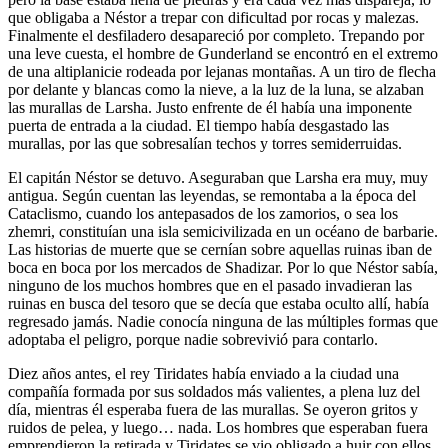
que obligaba a Néstor a trepar con dificultad por rocas y malezas.
Finalmente el desfiladero desapareció por completo. Trepando por
una leve cuesta, el hombre de Gunderland se encontró en el extremo
de una altiplanicie rodeada por lejanas montañas. A un tiro de flecha
por delante y blancas como la nieve, a la luz de la luna, se alzaban
las murallas de Larsha. Justo enfrente de él había una imponente
puerta de entrada a la ciudad. El tiempo había desgastado las
murallas, por las que sobresalían techos y torres semiderruidas.
El capitán Néstor se detuvo. Aseguraban que Larsha era muy, muy
antigua. Según cuentan las leyendas, se remontaba a la época del
Cataclismo, cuando los antepasados de los zamorios, o sea los
zhemri, constituían una isla semicivilizada en un océano de barbarie.
Las historias de muerte que se cernían sobre aquellas ruinas iban de
boca en boca por los mercados de Shadizar. Por lo que Néstor sabía,
ninguno de los muchos hombres que en el pasado invadieran las
ruinas en busca del tesoro que se decía que estaba oculto allí, había
regresado jamás. Nadie conocía ninguna de las múltiples formas que
adoptaba el peligro, porque nadie sobrevivió para contarlo.
Diez años antes, el rey Tiridates había enviado a la ciudad una
compañía formada por sus soldados más valientes, a plena luz del
día, mientras él esperaba fuera de las murallas. Se oyeron gritos y
ruidos de pelea, y luego… nada. Los hombres que esperaban fuera
emprendieron la retirada y Tiridates se vio obligado a huir con ellos.