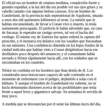
El oficial era un hombre de estatura mediana, complexión fuerte y
grandes espaldas; a la luz del día era posible ver sus ojos grises y su
cabello castaño con algunas hebras canosas. Era un hombre de
Gunderland, de la provincia más septentrional de Aquilonia, situada
a unos dos mil quinientos kilómetros al oeste. La misión que le
habían encomendado, de llevar a Conan vivo o muerto, lo tenía
sumamente preocupado. El prefecto le había advertido que, en caso
de fracasar, le esperaba un castigo severo, tal vez el hacha del
verdugo. El mismo rey de Zamora fue quien ordenó la captura del
proscrito, y el monarca era drástico con los vasallos que fracasaban
en sus misiones. Una confidencia obtenida en los bajos fondos de la
ciudad indicaba que habían visto a Conan dirigiéndose hacia ese
desfiladero poco después del amanecer, y el comandante había
enviado a Néstor rápidamente hacia allí, con los soldados que se
encontraban en los cuarteles.
Néstor no confiaba en los hombres que iban detrás de él. Los
consideraba unos bravucones capaces de salir corriendo en el
momento de enfrentarse con el peligro, dejándolo a solas con el
bárbaro. Y aunque el hombre de Gunderland era valiente, no se
hacía demasiadas ilusiones acerca de las posibilidades que tenía
frente a aquel feroz y gigantesco salvaje. Su armadura le serviría de
muy poco.
A medida que se desvanecían por el oeste las últimas luces del día,