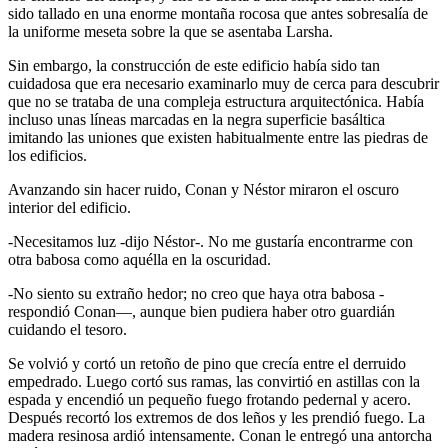
sido tallado en una enorme montaña rocosa que antes sobresalía de
la uniforme meseta sobre la que se asentaba Larsha.
Sin embargo, la construcción de este edificio había sido tan
cuidadosa que era necesario examinarlo muy de cerca para descubrir
que no se trataba de una compleja estructura arquitectónica. Había
incluso unas líneas marcadas en la negra superficie basáltica
imitando las uniones que existen habitualmente entre las piedras de
los edificios.
Avanzando sin hacer ruido, Conan y Néstor miraron el oscuro
interior del edificio.
-Necesitamos luz -dijo Néstor-. No me gustaría encontrarme con
otra babosa como aquélla en la oscuridad.
-No siento su extraño hedor; no creo que haya otra babosa -
respondió Conan—, aunque bien pudiera haber otro guardián
cuidando el tesoro.
Se volvió y cortó un retoño de pino que crecía entre el derruido
empedrado. Luego cortó sus ramas, las convirtió en astillas con la
espada y encendió un pequeño fuego frotando pedernal y acero.
Después recortó los extremos de dos leños y les prendió fuego. La
madera resinosa ardió intensamente. Conan le entregó una antorcha