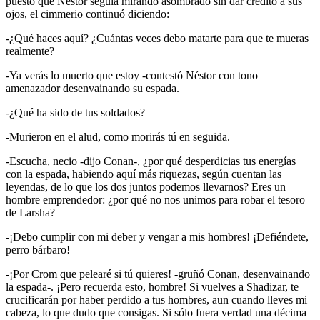
puesto que Néstor seguía mirando asombrado sin dar crédito a sus
ojos, el cimmerio continuó diciendo:
-¿Qué haces aquí? ¿Cuántas veces debo matarte para que te mueras
realmente?
-Ya verás lo muerto que estoy -contestó Néstor con tono
amenazador desenvainando su espada.
-¿Qué ha sido de tus soldados?
-Murieron en el alud, como morirás tú en seguida.
-Escucha, necio -dijo Conan-, ¿por qué desperdicias tus energías
con la espada, habiendo aquí más riquezas, según cuentan las
leyendas, de lo que los dos juntos podemos llevarnos? Eres un
hombre emprendedor: ¿por qué no nos unimos para robar el tesoro
de Larsha?
-¡Debo cumplir con mi deber y vengar a mis hombres! ¡Defiéndete,
perro bárbaro!
-¡Por Crom que pelearé si tú quieres! -gruñó Conan, desenvainando
la espada-. ¡Pero recuerda esto, hombre! Si vuelves a Shadizar, te
crucificarán por haber perdido a tus hombres, aun cuando lleves mi
cabeza, lo que dudo que consigas. Si sólo fuera verdad una décima