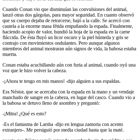
Cuando Conan vio que disminuían las convulsiones del animal,
lanzó otras dos gárgolas, para mayor seguridad. En cuanto observó
que su cuerpo dejaba de retorcerse, bajó a la calle. Se acercó con
cautela a la enorme masa fétida empuñando la espada. Finalmente,
haciendo acopio de valor, hundió la hoja de la espada en la carne
fláccida. De ésta fluyó un licor oscuro y la piel húmeda y gris se
contrajo con movimientos ondulantes. Pero aunque algunos
miembros del animal mostraran aún signos de vida, la babosa estaba
muerta.
Conan estaba acuchillando aún con furia al animal, cuando oyó una
voz que le hizo volver la cabeza.
-¡Ahora te tengo en mis manos! -dijo alguien a sus espaldas.
Era Néstor, que se acercaba con la espada en la mano y un vendaje
manchado de sangre en la cabeza, en lugar del casco. Cuando vio a
la babosa se detuvo lleno de asombro y preguntó:
-¡Mitra! ¿Qué es esto?
-Es el fantasma de Larsha -dijo en lengua zamoria con acento
extranjero-. Me persiguió por media ciudad hasta que la maté.