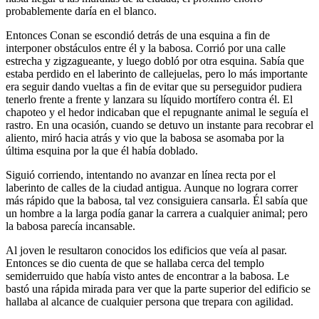
probablemente daría en el blanco.
Entonces Conan se escondió detrás de una esquina a fin de
interponer obstáculos entre él y la babosa. Corrió por una calle
estrecha y zigzagueante, y luego dobló por otra esquina. Sabía que
estaba perdido en el laberinto de callejuelas, pero lo más importante
era seguir dando vueltas a fin de evitar que su perseguidor pudiera
tenerlo frente a frente y lanzara su líquido mortífero contra él. El
chapoteo y el hedor indicaban que el repugnante animal le seguía el
rastro. En una ocasión, cuando se detuvo un instante para recobrar el
aliento, miró hacia atrás y vio que la babosa se asomaba por la
última esquina por la que él había doblado.
Siguió corriendo, intentando no avanzar en línea recta por el
laberinto de calles de la ciudad antigua. Aunque no lograra correr
más rápido que la babosa, tal vez consiguiera cansarla. Él sabía que
un hombre a la larga podía ganar la carrera a cualquier animal; pero
la babosa parecía incansable.
Al joven le resultaron conocidos los edificios que veía al pasar.
Entonces se dio cuenta de que se hallaba cerca del templo
semiderruido que había visto antes de encontrar a la babosa. Le
bastó una rápida mirada para ver que la parte superior del edificio se
hallaba al alcance de cualquier persona que trepara con agilidad.