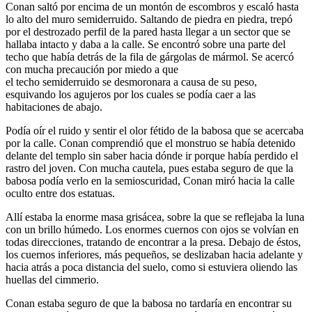
Conan saltó por encima de un montón de escombros y escaló hasta
lo alto del muro semiderruido. Saltando de piedra en piedra, trepó
por el destrozado perfil de la pared hasta llegar a un sector que se
hallaba intacto y daba a la calle. Se encontró sobre una parte del
techo que había detrás de la fila de gárgolas de mármol. Se acercó
con mucha precaución por miedo a que
el techo semiderruido se desmoronara a causa de su peso,
esquivando los agujeros por los cuales se podía caer a las
habitaciones de abajo.
Podía oír el ruido y sentir el olor fétido de la babosa que se acercaba
por la calle. Conan comprendió que el monstruo se había detenido
delante del templo sin saber hacia dónde ir porque había perdido el
rastro del joven. Con mucha cautela, pues estaba seguro de que la
babosa podía verlo en la semioscuridad, Conan miró hacia la calle
oculto entre dos estatuas.
Allí estaba la enorme masa grisácea, sobre la que se reflejaba la luna
con un brillo húmedo. Los enormes cuernos con ojos se volvían en
todas direcciones, tratando de encontrar a la presa. Debajo de éstos,
los cuernos inferiores, más pequeños, se deslizaban hacia adelante y
hacia atrás a poca distancia del suelo, como si estuviera oliendo las
huellas del cimmerio.
Conan estaba seguro de que la babosa no tardaría en encontrar su