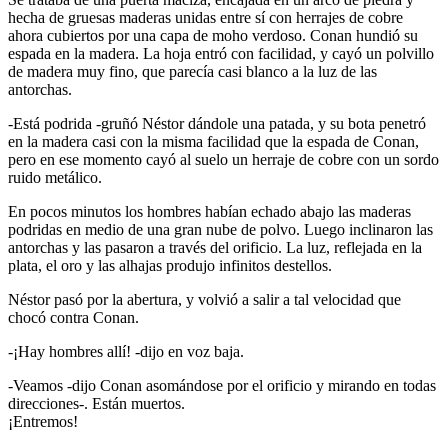
hecha de gruesas maderas unidas entre sí con herrajes de cobre
ahora cubiertos por una capa de moho verdoso. Conan hundió su
espada en la madera. La hoja entró con facilidad, y cayó un polvillo
de madera muy fino, que parecía casi blanco a la luz de las
antorchas.
-Está podrida -gruñó Néstor dándole una patada, y su bota penetró
en la madera casi con la misma facilidad que la espada de Conan,
pero en ese momento cayó al suelo un herraje de cobre con un sordo
ruido metálico.
En pocos minutos los hombres habían echado abajo las maderas
podridas en medio de una gran nube de polvo. Luego inclinaron las
antorchas y las pasaron a través del orificio. La luz, reflejada en la
plata, el oro y las alhajas produjo infinitos destellos.
Néstor pasó por la abertura, y volvió a salir a tal velocidad que
chocó contra Conan.
-¡Hay hombres allí! -dijo en voz baja.
-Veamos -dijo Conan asomándose por el orificio y mirando en todas
direcciones-. Están muertos.
¡Entremos!