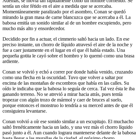
Además, se movía tan rápidamente como un hombre corriendo. Se
sentía un olor fétido en el aire a medida que se acercaba.
Momentáneamente paralizado por el asombro, Conan se quedó
mirando la gran masa de carne blancuzca que se acercaba a él. La
babosa emitía un sonido similar al de un hombre escupiendo, pero
mucho más alto y ensordecedor.
Decidido por fin a actuar, el cimmerio saltó hacia un lado. En ese
preciso instante, un chorro de líquido atravesó el aire de la noche y
fue a caer justamente en el lugar en el que él había estado. Una
pequeña gotita le cayó sobre el hombro y lo quemó como una brasa
ardiente.
Conan se volvió y echó a correr por donde había venido, cruzando
como una flecha en la oscuridad. Tuvo que volver a saltar por
encima de las montañas de escombros que había en las calles. Su
oído le indicaba que la babosa lo seguía de cerca. Tal vez ésta le iba
ganando terreno. No se atrevió a mirar hacia atrás, pues temía
tropezar con algún trozo de mármol y caer de bruces al suelo,
porque entonces el monstruo lo tendría a su merced antes de que él
consiguiera levantarse.
Conan volvió a oír ese sonido similar a un escupitajo. El muchacho
saltó frenéticamente hacia un lado, y una vez más el chorro líquido
pasó junto a él. Aun cuando lograra mantenerse delante de la babosa
hasta llegar a las murallas de la ciudad, el próximo chorro