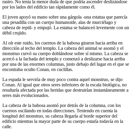
rastro. No tenía la menor duda de que podría ascender deslizándose
por los lados del edificio tan rápidamente como él.
El joven apoyó su mano sobre una gárgola -una estatua que parecía
una pesadilla con un cuerpo humanoide, alas de murciélago y
cabeza de reptil- y empujó. La estatua se balanceó levemente con un
débil crujido.
Al oír este ruido, los cuernos de la babosa giraron hacia arriba en
dirección al techo del templo. La cabeza del animal se asomó y el
monstruo curvó su cuerpo doblándose sobre sí mismo. La cabeza se
acercó a la fachada del templo y comenzó a deslizarse hacia arriba
por una de las enormes columnas, justo debajo del lugar en el que se
encontraba oculto Conan, en cuclillas.
La espada le serviría de muy poco contra aquel monstruo, se dijo
Conan. Al igual que otros seres inferiores de la escala biológica, no
resultaría afectada por las heridas que destruirían instantáneamente a
seres más evolucionados.
La cabeza de la babosa asomó por detrás de la columna, con los
cuernos oscilando en todas direcciones. Teniendo en cuenta la
longitud del monstruo, su cabeza llegaría al borde superior del
edificio mientras la mayor parte de su cuerpo estaría todavía en la
calle.