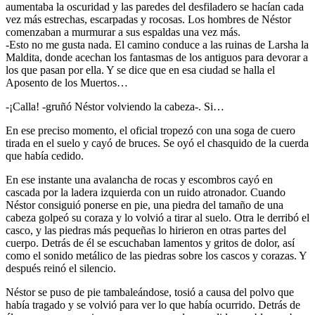
aumentaba la oscuridad y las paredes del desfiladero se hacían cada
vez más estrechas, escarpadas y rocosas. Los hombres de Néstor
comenzaban a murmurar a sus espaldas una vez más.
-Esto no me gusta nada. El camino conduce a las ruinas de Larsha la
Maldita, donde acechan los fantasmas de los antiguos para devorar a
los que pasan por ella. Y se dice que en esa ciudad se halla el
Aposento de los Muertos…
-¡Calla! -gruñó Néstor volviendo la cabeza-. Si…
En ese preciso momento, el oficial tropezó con una soga de cuero
tirada en el suelo y cayó de bruces. Se oyó el chasquido de la cuerda
que había cedido.
En ese instante una avalancha de rocas y escombros cayó en
cascada por la ladera izquierda con un ruido atronador. Cuando
Néstor consiguió ponerse en pie, una piedra del tamaño de una
cabeza golpeó su coraza y lo volvió a tirar al suelo. Otra le derribó el
casco, y las piedras más pequeñas lo hirieron en otras partes del
cuerpo. Detrás de él se escuchaban lamentos y gritos de dolor, así
como el sonido metálico de las piedras sobre los cascos y corazas. Y
después reinó el silencio.
Néstor se puso de pie tambaleándose, tosió a causa del polvo que
había tragado y se volvió para ver lo que había ocurrido. Detrás de