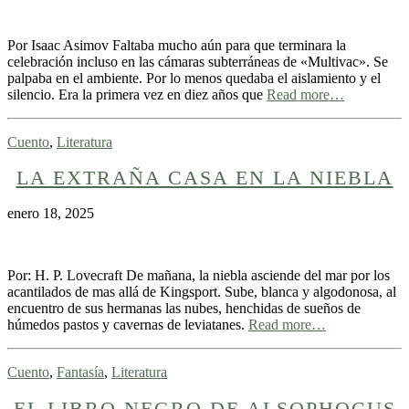
Por Isaac Asimov Faltaba mucho aún para que terminara la
celebración incluso en las cámaras subterráneas de «Multivac». Se
palpaba en el ambiente. Por lo menos quedaba el aislamiento y el
silencio. Era la primera vez en diez años que
Read more…
Cuento
,
Literatura
LA EXTRAÑA CASA EN LA NIEBLA
enero 18, 2025
Por: H. P. Lovecraft De mañana, la niebla asciende del mar por los
acantilados de mas allá de Kingsport. Sube, blanca y algodonosa, al
encuentro de sus hermanas las nubes, henchidas de sueños de
húmedos pastos y cavernas de leviatanes.
Read more…
Cuento
,
Fantasía
,
Literatura
EL LIBRO NEGRO DE ALSOPHOCUS