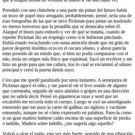
Prendido con una chincheta a una parte sin pintar del lienzo había
un trozo de papel muy arrugado; probablemente, pensé, sería una de
esas fotografías de las que se sirve Pickman para pintar un trasfondo
no menos horroroso que la pesadilla que se destacaba sobre él.
Alargué el brazo para estirarlo y ver de qué se trataba, cuando de
repente Pickman dio un respingo como si le hubieran pinchado.
Había estado escuchando con suma atención desde que mi grito de
pavor despertó insólitos ecos en el oscuro sótano, y ahora parecía
estar poseído de un miedo que, si bien no podía compararse con el
mío, tenía un origen más físico que espiritual. Sacó un revólver y me
hizo un gesto para que me callara, tras lo cual se encaminó al sótano
principal y cerró la puerta detrás suyo.
Creo que me quedé paralizado por unos instantes. A semejanza de
Pickman agucé el oído, y me pareció oír el leve sonido de alguien
que correteaba, seguido de unos alaridos o golpes en una dirección
que no sabría decir. Pensé en gigantescas ratas y sentí que un
escalofrío me recorría todo el cuerpo. Luego se oyó un amortiguado
estruendo que me puso la carne de gallina; un sigiloso y vacilante
estruendo, aunque no sé cómo expresarlo en palabras. Parecía como
si un gran madero hubiese caído encima de una superficie de piedra
o ladrillo. Madera sobre ladrillo, ¿me sugería algo aquello?
Volvió a oírse el ruido, esta vez más fuerte, seguido de una vibración