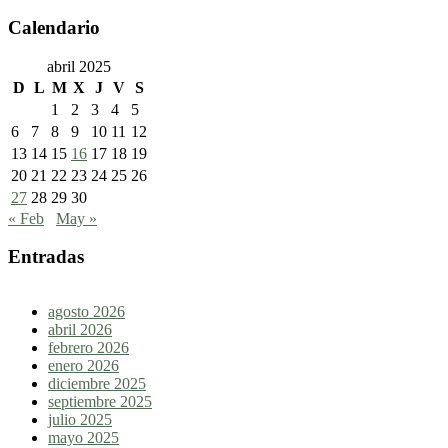
Calendario
abril 2025
D
L
M
X
J
V
S
1
2
3
4
5
6
7
8
9
10
11
12
13
14
15
16
17
18
19
20
21
22
23
24
25
26
27
28
29
30
« Feb
May »
Entradas
agosto 2026
abril 2026
febrero 2026
enero 2026
diciembre 2025
septiembre 2025
julio 2025
mayo 2025