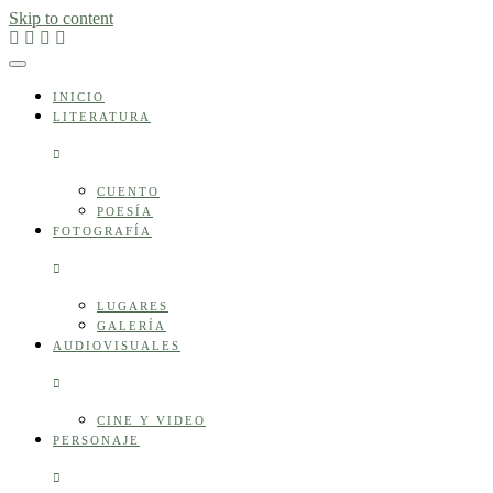
Skip to content
INICIO
LITERATURA
CUENTO
POESÍA
FOTOGRAFÍA
LUGARES
GALERÍA
AUDIOVISUALES
CINE Y VIDEO
PERSONAJE