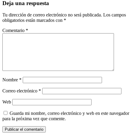
Deja una respuesta
Tu dirección de correo electrónico no será publicada.
Los campos
obligatorios están marcados con
*
Comentario
*
Nombre
*
Correo electrónico
*
Web
Guarda mi nombre, correo electrónico y web en este navegador
para la próxima vez que comente.