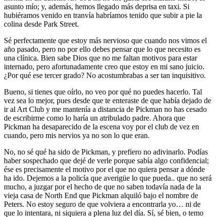
asunto mío; y, además, hemos llegado más deprisa en taxi. Si
hubiéramos venido en tranvía habríamos tenido que subir a pie la
colina desde Park Street.
Sé perfectamente que estoy más nervioso que cuando nos vimos el
año pasado, pero no por ello debes pensar que lo que necesito es
una clínica. Bien sabe Dios que no me faltan motivos para estar
internado, pero afortunadamente creo que estoy en mi sano juicio.
¿Por qué ese tercer grado? No acostumbrabas a ser tan inquisitivo.
Bueno, si tienes que oírlo, no veo por qué no puedes hacerlo. Tal
vez sea lo mejor, pues desde que te enteraste de que había dejado de
ir al Art Club y me mantenía a distancia de Pickman no has cesado
de escribirme como lo haría un atribulado padre. Ahora que
Pickman ha desaparecido de la escena voy por el club de vez en
cuando, pero mis nervios ya no son lo que eran.
No, no sé qué ha sido de Pickman, y prefiero no adivinarlo. Podías
haber sospechado que dejé de verle porque sabía algo confidencial;
ése es precisamente el motivo por el que no quiera pensar a dónde
ha ido. Dejemos a la policía que averigüe lo que pueda.. que no será
mucho, a juzgar por el hecho de que no saben todavía nada de la
vieja casa de North End que Pickman alquiló bajo el nombre de
Peters. No estoy seguro de que volviera a encontrarla yo… ni de
que lo intentara, ni siquiera a plena luz del día. Sí, sé bien, o temo