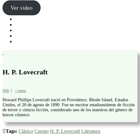
Ver video
H. P. Lovecraft
Web
|
+ posts
Howard Phillips Lovecraft nació en Providence, Rhode Island, Estados
Unidos, el 20 de agosto de 1890. Fue un escritor estadounidense de ficción
de terror y ciencia ficción, considerado uno de los maestros del género de
horror cósmico.
Tags:
Clásico
Cuento
H. P. Lovecraft
Literatura