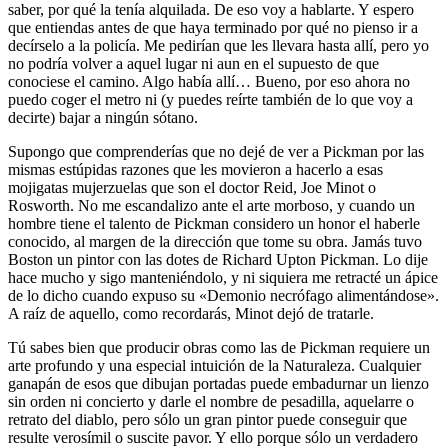
saber, por qué la tenía alquilada. De eso voy a hablarte. Y espero
que entiendas antes de que haya terminado por qué no pienso ir a
decírselo a la policía. Me pedirían que les llevara hasta allí, pero yo
no podría volver a aquel lugar ni aun en el supuesto de que
conociese el camino. Algo había allí… Bueno, por eso ahora no
puedo coger el metro ni (y puedes reírte también de lo que voy a
decirte) bajar a ningún sótano.
Supongo que comprenderías que no dejé de ver a Pickman por las
mismas estúpidas razones que les movieron a hacerlo a esas
mojigatas mujerzuelas que son el doctor Reid, Joe Minot o
Rosworth. No me escandalizo ante el arte morboso, y cuando un
hombre tiene el talento de Pickman considero un honor el haberle
conocido, al margen de la dirección que tome su obra. Jamás tuvo
Boston un pintor con las dotes de Richard Upton Pickman. Lo dije
hace mucho y sigo manteniéndolo, y ni siquiera me retracté un ápice
de lo dicho cuando expuso su «Demonio necrófago alimentándose».
A raíz de aquello, como recordarás, Minot dejó de tratarle.
Tú sabes bien que producir obras como las de Pickman requiere un
arte profundo y una especial intuición de la Naturaleza. Cualquier
ganapán de esos que dibujan portadas puede embadurnar un lienzo
sin orden ni concierto y darle el nombre de pesadilla, aquelarre o
retrato del diablo, pero sólo un gran pintor puede conseguir que
resulte verosímil o suscite pavor. Y ello porque sólo un verdadero