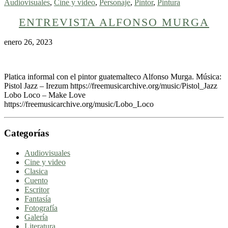
Audiovisuales
,
Cine y video
,
Personaje
,
Pintor
,
Pintura
ENTREVISTA ALFONSO MURGA
enero 26, 2023
Platica informal con el pintor guatemalteco Alfonso Murga. Música:
Pistol Jazz – Irezum https://freemusicarchive.org/music/Pistol_Jazz
Lobo Loco – Make Love
https://freemusicarchive.org/music/Lobo_Loco
Categorías
Audiovisuales
Cine y video
Clasica
Cuento
Escritor
Fantasía
Fotografía
Galería
Literatura