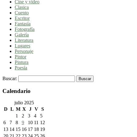
Cine y video
Clasica
Cuento
Escritor
Fantasía
Fotografía
Galería
Literatura
Lugares
Personaje
Pintor
Pintura
Poesía
Buscar:
Calendario
julio 2025
D
L
M
X
J
V
S
1
2
3
4
5
6
7
8
9
10
11
12
13
14
15
16
17
18
19
20
21
22
23
24
25
26