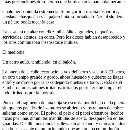
unas precauciones de solterona que bordeaban la paranoia mecánica.
Cualquier sonido la estremecía. Si un gorrión rozaba los vidrios, la
persiana chasqueaba y el pájaro huía, sobresaltado. No, ni siquiera
un pájaro podía tocar la casa.
La casa era un altar con diez mil acólitos, grandes, pequeños,
serviciales, atentos, en coros. Pero los dioses habían desaparecido y
los ritos continuaban insensatos e inútiles.
El mediodía.
Un perro aulló, temblando, en el balcón.
La puerta de la calle reconoció la voz del perro y se abrió. El perro,
en otro tiempo grande y gordo, ahora huesudo y cubierto de llagas,
entró y se movió por la casa dejando huellas de lodo. Detrás de él
zumbaron unos ratones irritados, irritados por tener que limpiar el
lodo, irritados por la molestia.
Pues ni el fragmento de una hoja se escurría por debajo de la puerta
sin que los paneles de los muros se abrieran y los ratones de cobre
salieran como rayos. El polvo, el pelo o el papel ofensivos, hechos
trizas por unas diminutas mandíbulas de acero, desaparecían en las
guaridas. De allí unos tubos los llevaban al sótano, y eran arrojados
a la boca siseante de un incinerador que aguardaba en un rincón