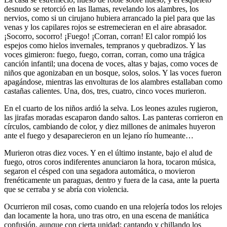
desnudo se retorció en las llamas, revelando los alambres, los
nervios, como si un cirujano hubiera arrancado la piel para que las
venas y los capilares rojos se estremecieran en el aire abrasador.
¡Socorro, socorro! ¡Fuego! ¡Corran, corran! El calor rompió los
espejos como hielos invernales, tempranos y quebradizos. Y las
voces gimieron: fuego, fuego, corran, corran, como una trágica
canción infantil; una docena de voces, altas y bajas, como voces de
niños que agonizaban en un bosque, solos, solos. Y las voces fueron
apagándose, mientras las envolturas de los alambres estallaban como
castañas calientes. Una, dos, tres, cuatro, cinco voces murieron.
En el cuarto de los niños ardió la selva. Los leones azules rugieron,
las jirafas moradas escaparon dando saltos. Las panteras corrieron en
círculos, cambiando de color, y diez millones de animales huyeron
ante el fuego y desaparecieron en un lejano río humeante…
Murieron otras diez voces. Y en el último instante, bajo el alud de
fuego, otros coros indiferentes anunciaron la hora, tocaron música,
segaron el césped con una segadora automática, o movieron
frenéticamente un paraguas, dentro y fuera de la casa, ante la puerta
que se cerraba y se abría con violencia.
Ocurrieron mil cosas, como cuando en una relojería todos los relojes
dan locamente la hora, uno tras otro, en una escena de maniática
confusión, aunque con cierta unidad; cantando y chillando los