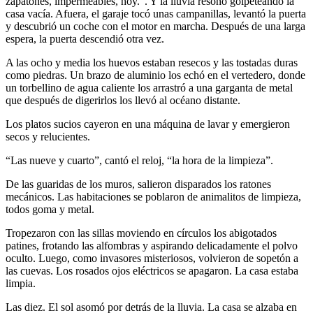
zapatones, impermeables, hoy.”. Y la lluvia resonó golpeteando la
casa vacía. Afuera, el garaje tocó unas campanillas, levantó la puerta
y descubrió un coche con el motor en marcha. Después de una larga
espera, la puerta descendió otra vez.
A las ocho y media los huevos estaban resecos y las tostadas duras
como piedras. Un brazo de aluminio los echó en el vertedero, donde
un torbellino de agua caliente los arrastró a una garganta de metal
que después de digerirlos los llevó al océano distante.
Los platos sucios cayeron en una máquina de lavar y emergieron
secos y relucientes.
“Las nueve y cuarto”, cantó el reloj, “la hora de la limpieza”.
De las guaridas de los muros, salieron disparados los ratones
mecánicos. Las habitaciones se poblaron de animalitos de limpieza,
todos goma y metal.
Tropezaron con las sillas moviendo en círculos los abigotados
patines, frotando las alfombras y aspirando delicadamente el polvo
oculto. Luego, como invasores misteriosos, volvieron de sopetón a
las cuevas. Los rosados ojos eléctricos se apagaron. La casa estaba
limpia.
Las diez. El sol asomó por detrás de la lluvia. La casa se alzaba en