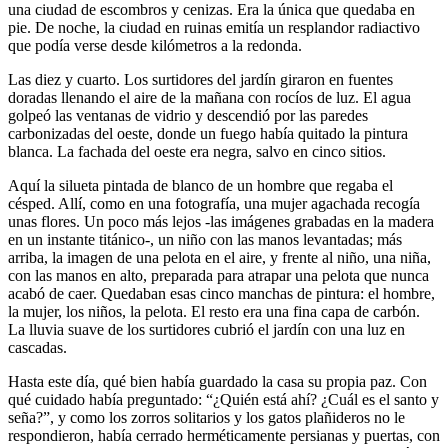
una ciudad de escombros y cenizas. Era la única que quedaba en
pie. De noche, la ciudad en ruinas emitía un resplandor radiactivo
que podía verse desde kilómetros a la redonda.
Las diez y cuarto. Los surtidores del jardín giraron en fuentes
doradas llenando el aire de la mañana con rocíos de luz. El agua
golpeó las ventanas de vidrio y descendió por las paredes
carbonizadas del oeste, donde un fuego había quitado la pintura
blanca. La fachada del oeste era negra, salvo en cinco sitios.
Aquí la silueta pintada de blanco de un hombre que regaba el
césped. Allí, como en una fotografía, una mujer agachada recogía
unas flores. Un poco más lejos -las imágenes grabadas en la madera
en un instante titánico-, un niño con las manos levantadas; más
arriba, la imagen de una pelota en el aire, y frente al niño, una niña,
con las manos en alto, preparada para atrapar una pelota que nunca
acabó de caer. Quedaban esas cinco manchas de pintura: el hombre,
la mujer, los niños, la pelota. El resto era una fina capa de carbón.
La lluvia suave de los surtidores cubrió el jardín con una luz en
cascadas.
Hasta este día, qué bien había guardado la casa su propia paz. Con
qué cuidado había preguntado: “¿Quién está ahí? ¿Cuál es el santo y
seña?”, y como los zorros solitarios y los gatos plañideros no le
respondieron, había cerrado herméticamente persianas y puertas, con