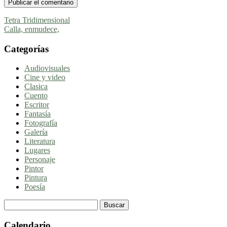
Navegación
Tetra Tridimensional
Calla, enmudece,
de
entradas
Categorías
Audiovisuales
Cine y video
Clasica
Cuento
Escritor
Fantasía
Fotografía
Galería
Literatura
Lugares
Personaje
Pintor
Pintura
Poesía
Buscar:
Calendario