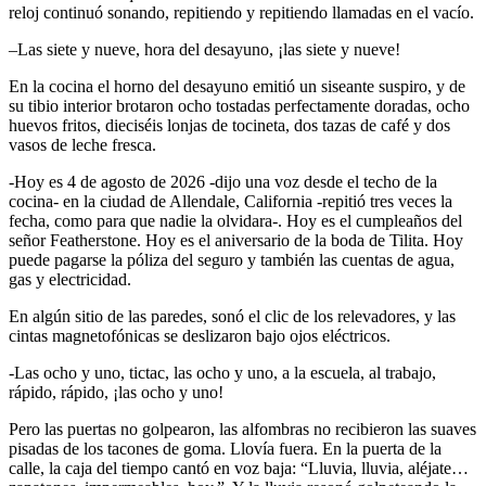
reloj continuó sonando, repitiendo y repitiendo llamadas en el vacío.
–Las siete y nueve, hora del desayuno, ¡las siete y nueve!
En la cocina el horno del desayuno emitió un siseante suspiro, y de
su tibio interior brotaron ocho tostadas perfectamente doradas, ocho
huevos fritos, dieciséis lonjas de tocineta, dos tazas de café y dos
vasos de leche fresca.
-Hoy es 4 de agosto de 2026 -dijo una voz desde el techo de la
cocina- en la ciudad de Allendale, California -repitió tres veces la
fecha, como para que nadie la olvidara-. Hoy es el cumpleaños del
señor Featherstone. Hoy es el aniversario de la boda de Tilita. Hoy
puede pagarse la póliza del seguro y también las cuentas de agua,
gas y electricidad.
En algún sitio de las paredes, sonó el clic de los relevadores, y las
cintas magnetofónicas se deslizaron bajo ojos eléctricos.
-Las ocho y uno, tictac, las ocho y uno, a la escuela, al trabajo,
rápido, rápido, ¡las ocho y uno!
Pero las puertas no golpearon, las alfombras no recibieron las suaves
pisadas de los tacones de goma. Llovía fuera. En la puerta de la
calle, la caja del tiempo cantó en voz baja: “Lluvia, lluvia, aléjate…