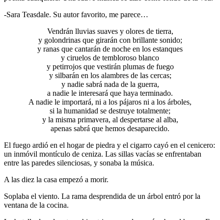
-Sara Teasdale. Su autor favorito, me parece…
Vendrán lluvias suaves y olores de tierra,
y golondrinas que girarán con brillante sonido;
y ranas que cantarán de noche en los estanques
y ciruelos de tembloroso blanco
y petirrojos que vestirán plumas de fuego
y silbarán en los alambres de las cercas;
y nadie sabrá nada de la guerra,
a nadie le interesará que haya terminado.
A nadie le importará, ni a los pájaros ni a los árboles,
si la humanidad se destruye totalmente;
y la misma primavera, al despertarse al alba,
apenas sabrá que hemos desaparecido.
El fuego ardió en el hogar de piedra y el cigarro cayó en el cenicero:
un inmóvil montículo de ceniza. Las sillas vacías se enfrentaban
entre las paredes silenciosas, y sonaba la música.
A las diez la casa empezó a morir.
Soplaba el viento. La rama desprendida de un árbol entró por la
ventana de la cocina.