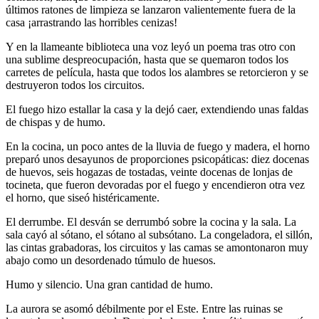
últimos ratones de limpieza se lanzaron valientemente fuera de la
casa ¡arrastrando las horribles cenizas!
Y en la llameante biblioteca una voz leyó un poema tras otro con
una sublime despreocupación, hasta que se quemaron todos los
carretes de película, hasta que todos los alambres se retorcieron y se
destruyeron todos los circuitos.
El fuego hizo estallar la casa y la dejó caer, extendiendo unas faldas
de chispas y de humo.
En la cocina, un poco antes de la lluvia de fuego y madera, el horno
preparó unos desayunos de proporciones psicopáticas: diez docenas
de huevos, seis hogazas de tostadas, veinte docenas de lonjas de
tocineta, que fueron devoradas por el fuego y encendieron otra vez
el horno, que siseó histéricamente.
El derrumbe. El desván se derrumbó sobre la cocina y la sala. La
sala cayó al sótano, el sótano al subsótano. La congeladora, el sillón,
las cintas grabadoras, los circuitos y las camas se amontonaron muy
abajo como un desordenado túmulo de huesos.
Humo y silencio. Una gran cantidad de humo.
La aurora se asomó débilmente por el Este. Entre las ruinas se