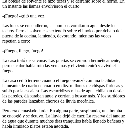
La botella de solvente se hizo trizas y se derramó sobre el horno. En
un instante las llamas envolvieron el cuarto.
-¡Fuego! -gritó una voz.
Las luces se encendieron, las bombas vomitaron agua desde los
techos. Pero el solvente se extendió sobre el linóleo por debajo de la
puerta de la cocina, lamiendo, devorando, mientras las voces
repetían a coro:
-¡Fuego, fuego, fuego!
La casa trató de salvarse. Las puertas se cerraron herméticamente,
pero el calor había roto las ventanas y el viento entró y avivó el
fuego.
La casa cedió terreno cuando el fuego avanzó con una facilidad
llameante de cuarto en cuarto en diez millones de chispas furiosas y
subió por la escalera. Las escurridizas ratas de agua chillaban desde
las paredes, disparaban agua y corrían a buscar más. Y los surtidores
de las paredes lanzaban chorros de lluvia mecánica.
Pero era demasiado tarde. En alguna parte, suspirando, una bomba
se encogió y se detuvo. La lluvia dejó de caer. La reserva del tanque
de agua que durante muchos días tranquilos había llenado bañeras y
había limpiado platos estaba agotada.