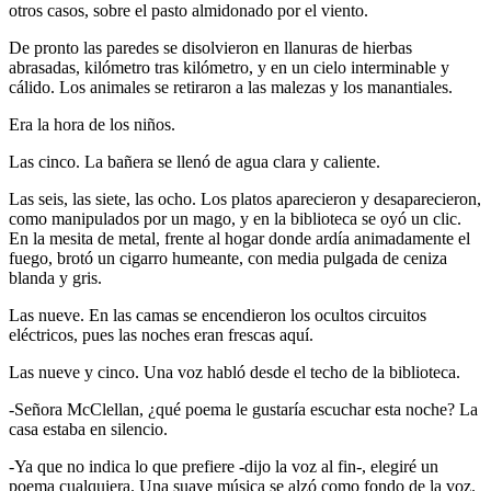
otros casos, sobre el pasto almidonado por el viento.
De pronto las paredes se disolvieron en llanuras de hierbas
abrasadas, kilómetro tras kilómetro, y en un cielo interminable y
cálido. Los animales se retiraron a las malezas y los manantiales.
Era la hora de los niños.
Las cinco. La bañera se llenó de agua clara y caliente.
Las seis, las siete, las ocho. Los platos aparecieron y desaparecieron,
como manipulados por un mago, y en la biblioteca se oyó un clic.
En la mesita de metal, frente al hogar donde ardía animadamente el
fuego, brotó un cigarro humeante, con media pulgada de ceniza
blanda y gris.
Las nueve. En las camas se encendieron los ocultos circuitos
eléctricos, pues las noches eran frescas aquí.
Las nueve y cinco. Una voz habló desde el techo de la biblioteca.
-Señora McClellan, ¿qué poema le gustaría escuchar esta noche? La
casa estaba en silencio.
-Ya que no indica lo que prefiere -dijo la voz al fin-, elegiré un
poema cualquiera. Una suave música se alzó como fondo de la voz.