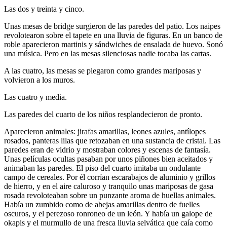
Las dos y treinta y cinco.
Unas mesas de bridge surgieron de las paredes del patio. Los naipes
revolotearon sobre el tapete en una lluvia de figuras. En un banco de
roble aparecieron martinis y sándwiches de ensalada de huevo. Sonó
una música. Pero en las mesas silenciosas nadie tocaba las cartas.
A las cuatro, las mesas se plegaron como grandes mariposas y
volvieron a los muros.
Las cuatro y media.
Las paredes del cuarto de los niños resplandecieron de pronto.
Aparecieron animales: jirafas amarillas, leones azules, antílopes
rosados, panteras lilas que retozaban en una sustancia de cristal. Las
paredes eran de vidrio y mostraban colores y escenas de fantasía.
Unas películas ocultas pasaban por unos piñones bien aceitados y
animaban las paredes. El piso del cuarto imitaba un ondulante
campo de cereales. Por él corrían escarabajos de aluminio y grillos
de hierro, y en el aire caluroso y tranquilo unas mariposas de gasa
rosada revoloteaban sobre un punzante aroma de huellas animales.
Había un zumbido como de abejas amarillas dentro de fuelles
oscuros, y el perezoso ronroneo de un león. Y había un galope de
okapis y el murmullo de una fresca lluvia selvática que caía como