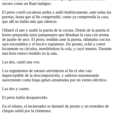
oscuro como un Baal maligno.
El perro corrió escaleras arriba y aulló histéricamente, ante todas las
puertas, hasta que al fin comprendió, como ya comprendía la casa,
que allí no había más que silencio.
Olfateó el aire y arañó la puerta de la cocina. Detrás de la puerta el
horno preparaba unos panqueques que llenaban la casa con aroma
de jarabe de arce. El perro, tendido ante la puerta, olfateaba con los
ojos encendidos y el hocico espumoso. De pronto, echó a correr
locamente en círculos, mordiéndose la cola, y cayó muerto. Durante
una hora estuvo tendido en la sala.
Las dos, cantó una voz.
Los regimientos de ratones advirtieron al fin el olor casi
imperceptible de la descomposición, y salieron murmurando
suavemente como hojas grises arrastradas por un viento eléctrico.
Las dos y cuarto.
El perro había desaparecido.
En el sótano, el incinerador se iluminó de pronto y un remolino de
chispas subió por la chimenea.