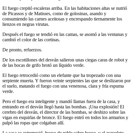
El fuego crepitó escaleras arriba. En las habitaciones altas se nutrió
de Picassos y de Matisses, como de golosinas, asando y
consumiendo las carnes aceitosas y encrespando tiernamente los
lienzos en negras virutas.
Después el fuego se tendió en las camas, se asomó a las ventanas y
cambió el color de las cortinas.
De pronto, refuerzos.
De los escotillones del desván salieron unas ciegas caras de robot y
de las bocas de grifo brotó un líquido verde.
El fuego retrocedió como un elefante que ha tropezado con una
serpiente muerta. Y fueron veinte serpientes las que se deslizaron por
el suelo, matando el fuego con una venenosa, clara y fría espuma
verde.
Pero el fuego era inteligente y mandó llamas fuera de la casa, y
entrando en el desván llegó hasta las bombas. ¡Una explosión! El
cerebro del desván, el director de las bombas, se deshizo sobre las
vigas en esquirlas de bronce. El fuego entró en todos los armarios y
palpó las ropas que colgaban allí.
La casa se estremeció, hueso de roble sobre hueso, y el esqueleto