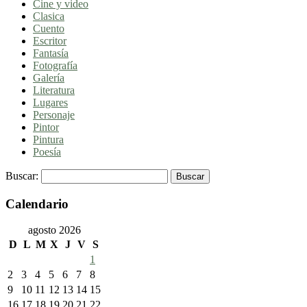
Cine y video
Clasica
Cuento
Escritor
Fantasía
Fotografía
Galería
Literatura
Lugares
Personaje
Pintor
Pintura
Poesía
Buscar:
Calendario
agosto 2026
D
L
M
X
J
V
S
1
2
3
4
5
6
7
8
9
10
11
12
13
14
15
16
17
18
19
20
21
22