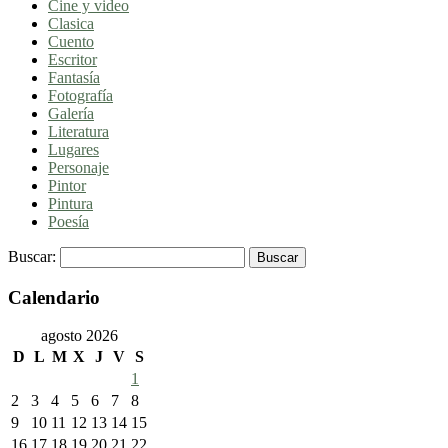
Cine y video
Clasica
Cuento
Escritor
Fantasía
Fotografía
Galería
Literatura
Lugares
Personaje
Pintor
Pintura
Poesía
Buscar:
Calendario
agosto 2026
D
L
M
X
J
V
S
1
2
3
4
5
6
7
8
9
10
11
12
13
14
15
16
17
18
19
20
21
22