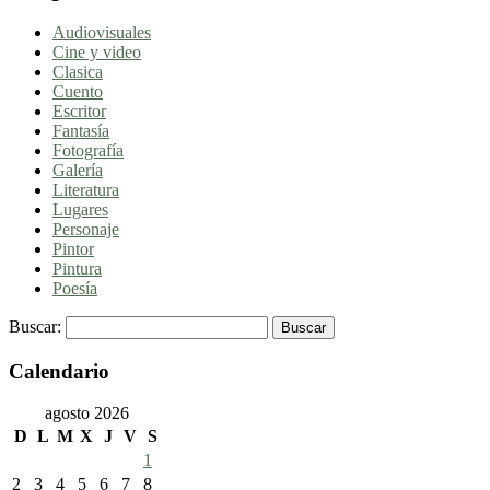
Audiovisuales
Cine y video
Clasica
Cuento
Escritor
Fantasía
Fotografía
Galería
Literatura
Lugares
Personaje
Pintor
Pintura
Poesía
Buscar:
Calendario
agosto 2026
D
L
M
X
J
V
S
1
2
3
4
5
6
7
8