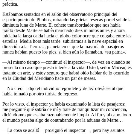
práctica.
Estábamos sentados en el salón del observatorio principal del
espacio puerto de Phobos, mirando las grietas resecas por el sol de la
diminuta luna de Marte. El cohete transbordador que nos había
traído desde Marte se había marchado diez minutos antes y ahora
iniciaba la larga caída hacia el globo color ocre que colgaba entre las
estrellas. Media hora más tarde, subiríamos a la nave espacial en
dirección a la Tierra…, planeta en el que la mayoría de pasajeros
nunca habían puesto los pies, si bien aún lo llamaban, «su patria».
—Al mismo tiempo —continuó el inspector—, de vez en cuando se
presenta un caso que presta interés a la vida. Usted, señor Macear, es
tratante en arte, y estoy seguro que habrá oído hablar de lo ocurrido
en la Ciudad del Meridiano hace un par de meses.
—No creo —dijo el individuo regordete y de tez olivácea al que
había tomado por otro turista de regreso.
Por lo visto, el inspector ya había examinado la lista de pasajeros;
me pregunté qué sabría de mí y traté de tranquilizar mi conciencia,
diciéndome que estaba razonablemente limpia. Al fin y al cabo, todo
el mundo pasaba algo de contrabando por la aduana de Marte…
—La cosa se acalló —prosiguió el inspector—, pero hay asuntos