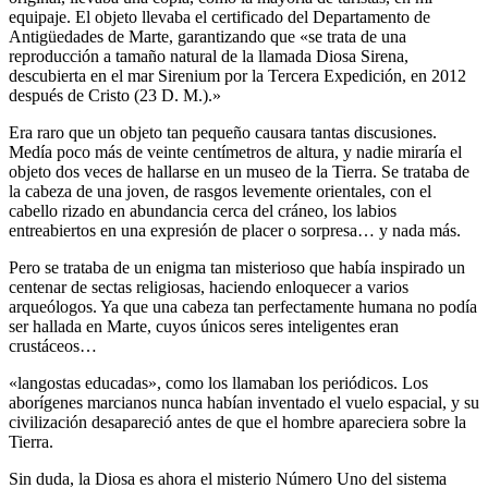
equipaje. El objeto llevaba el certificado del Departamento de
Antigüedades de Marte, garantizando que «se trata de una
reproducción a tamaño natural de la llamada Diosa Sirena,
descubierta en el mar Sirenium por la Tercera Expedición, en 2012
después de Cristo (23 D. M.).»
Era raro que un objeto tan pequeño causara tantas discusiones.
Medía poco más de veinte centímetros de altura, y nadie miraría el
objeto dos veces de hallarse en un museo de la Tierra. Se trataba de
la cabeza de una joven, de rasgos levemente orientales, con el
cabello rizado en abundancia cerca del cráneo, los labios
entreabiertos en una expresión de placer o sorpresa… y nada más.
Pero se trataba de un enigma tan misterioso que había inspirado un
centenar de sectas religiosas, haciendo enloquecer a varios
arqueólogos. Ya que una cabeza tan perfectamente humana no podía
ser hallada en Marte, cuyos únicos seres inteligentes eran
crustáceos…
«langostas educadas», como los llamaban los periódicos. Los
aborígenes marcianos nunca habían inventado el vuelo espacial, y su
civilización desapareció antes de que el hombre apareciera sobre la
Tierra.
Sin duda, la Diosa es ahora el misterio Número Uno del sistema