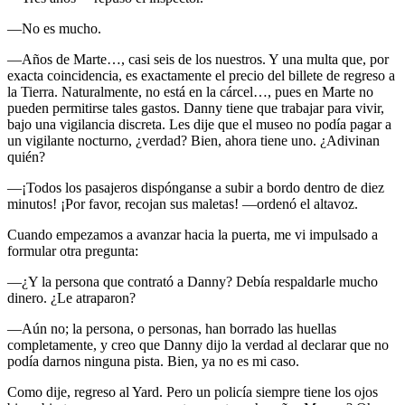
—No es mucho.
—Años de Marte…, casi seis de los nuestros. Y una multa que, por
exacta coincidencia, es exactamente el precio del billete de regreso a
la Tierra. Naturalmente, no está en la cárcel…, pues en Marte no
pueden permitirse tales gastos. Danny tiene que trabajar para vivir,
bajo una vigilancia discreta. Les dije que el museo no podía pagar a
un vigilante nocturno, ¿verdad? Bien, ahora tiene uno. ¿Adivinan
quién?
—¡Todos los pasajeros dispónganse a subir a bordo dentro de diez
minutos! ¡Por favor, recojan sus maletas! —ordenó el altavoz.
Cuando empezamos a avanzar hacia la puerta, me vi impulsado a
formular otra pregunta:
—¿Y la persona que contrató a Danny? Debía respaldarle mucho
dinero. ¿Le atraparon?
—Aún no; la persona, o personas, han borrado las huellas
completamente, y creo que Danny dijo la verdad al declarar que no
podía darnos ninguna pista. Bien, ya no es mi caso.
Como dije, regreso al Yard. Pero un policía siempre tiene los ojos