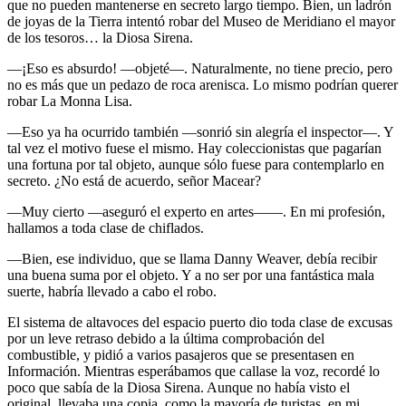
que no pueden mantenerse en secreto largo tiempo. Bien, un ladrón
de joyas de la Tierra intentó robar del Museo de Meridiano el mayor
de los tesoros… la Diosa Sirena.
—¡Eso es absurdo! —objeté—. Naturalmente, no tiene precio, pero
no es más que un pedazo de roca arenisca. Lo mismo podrían querer
robar La Monna Lisa.
—Eso ya ha ocurrido también —sonrió sin alegría el inspector—. Y
tal vez el motivo fuese el mismo. Hay coleccionistas que pagarían
una fortuna por tal objeto, aunque sólo fuese para contemplarlo en
secreto. ¿No está de acuerdo, señor Macear?
—Muy cierto —aseguró el experto en artes——. En mi profesión,
hallamos a toda clase de chiflados.
—Bien, ese individuo, que se llama Danny Weaver, debía recibir
una buena suma por el objeto. Y a no ser por una fantástica mala
suerte, habría llevado a cabo el robo.
El sistema de altavoces del espacio puerto dio toda clase de excusas
por un leve retraso debido a la última comprobación del
combustible, y pidió a varios pasajeros que se presentasen en
Información. Mientras esperábamos que callase la voz, recordé lo
poco que sabía de la Diosa Sirena. Aunque no había visto el
original, llevaba una copia, como la mayoría de turistas, en mi