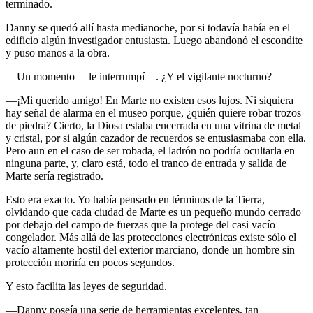
terminado.
Danny se quedó allí hasta medianoche, por si todavía había en el
edificio algún investigador entusiasta. Luego abandonó el escondite
y puso manos a la obra.
—Un momento —le interrumpí—. ¿Y el vigilante nocturno?
—¡Mi querido amigo! En Marte no existen esos lujos. Ni siquiera
hay señal de alarma en el museo porque, ¿quién quiere robar trozos
de piedra? Cierto, la Diosa estaba encerrada en una vitrina de metal
y cristal, por si algún cazador de recuerdos se entusiasmaba con ella.
Pero aun en el caso de ser robada, el ladrón no podría ocultarla en
ninguna parte, y, claro está, todo el tranco de entrada y salida de
Marte sería registrado.
Esto era exacto. Yo había pensado en términos de la Tierra,
olvidando que cada ciudad de Marte es un pequeño mundo cerrado
por debajo del campo de fuerzas que la protege del casi vacío
congelador. Más allá de las protecciones electrónicas existe sólo el
vacío altamente hostil del exterior marciano, donde un hombre sin
protección moriría en pocos segundos.
Y esto facilita las leyes de seguridad.
—Danny poseía una serie de herramientas excelentes, tan