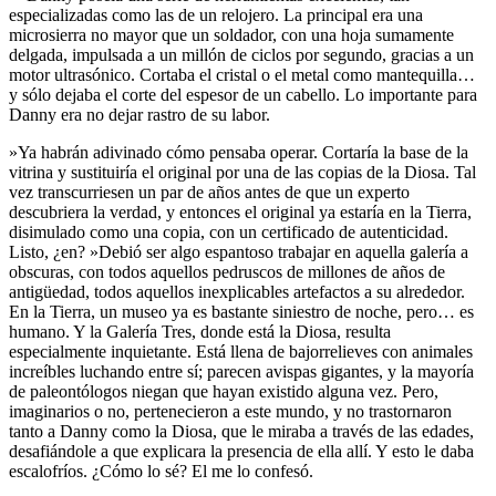
especializadas como las de un relojero. La principal era una
microsierra no mayor que un soldador, con una hoja sumamente
delgada, impulsada a un millón de ciclos por segundo, gracias a un
motor ultrasónico. Cortaba el cristal o el metal como mantequilla…
y sólo dejaba el corte del espesor de un cabello. Lo importante para
Danny era no dejar rastro de su labor.
»Ya habrán adivinado cómo pensaba operar. Cortaría la base de la
vitrina y sustituiría el original por una de las copias de la Diosa. Tal
vez transcurriesen un par de años antes de que un experto
descubriera la verdad, y entonces el original ya estaría en la Tierra,
disimulado como una copia, con un certificado de autenticidad.
Listo, ¿en? »Debió ser algo espantoso trabajar en aquella galería a
obscuras, con todos aquellos pedruscos de millones de años de
antigüedad, todos aquellos inexplicables artefactos a su alrededor.
En la Tierra, un museo ya es bastante siniestro de noche, pero… es
humano. Y la Galería Tres, donde está la Diosa, resulta
especialmente inquietante. Está llena de bajorrelieves con animales
increíbles luchando entre sí; parecen avispas gigantes, y la mayoría
de paleontólogos niegan que hayan existido alguna vez. Pero,
imaginarios o no, pertenecieron a este mundo, y no trastornaron
tanto a Danny como la Diosa, que le miraba a través de las edades,
desafiándole a que explicara la presencia de ella allí. Y esto le daba
escalofríos. ¿Cómo lo sé? El me lo confesó.