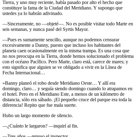
Tierra, y uno muy reciente, había pasado por alto el hecho que
constituye la fama de la Ciudad del Meridiano. Y supongo que
ustedes ya lo habrán adivinado.
—Sinceramente, no —objeté—. No es posible visitar todo Marte en
seis semanas, y nunca pasé del Syrtis Mayor.
—Pues es sumamente sencillo, aunque no podemos censurar
excesivamente a Danny, puesto que incluso los habitantes del
planeta caen ocasionalmente en la misma trampa. Es una cosa que
no nos preocupa en la Tierra, donde hemos solucionado el problema
con el océano Pacífico. Pero Marte, claro está, carece de mares; y
esto significa que alguien se ve obligado a vivir en la Línea de
Fecha Internacional…
»Banny planeó el robo desde Meridiano Oeste… Y allí era
domingo, claro… y seguía siendo domingo cuando lo atrapamos en
el hotel. Pero en el Meridiano Este, a menos de un kilómetro de
distancia, sólo era sábado. ¡El pequeño cruce del parque era toda la
diferencia! Repito que fue mala suerte.
Hubo un largo momento de silencio.
—¿Cuánto le largaron? —inquirí al fin.
—Tres años —repuso el inspector.