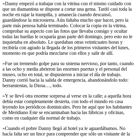
«Danny empezó a trabajar con la vitrina con el mismo cuidado con
que un diamantista se dispone a cortar una gema. Tardó casi toda la
noche en rajar la trampilla, y amanecía cuando descansó,
guardándose la microsierra. Aún faltaba mucho que hacer, pero la
parte más penosa había terminado. Colocar la copia en la vitrina,
comprobar su aspecto con las fotos que llevaba consigo y ocultar
todas las huellas le ocuparía gran parte del domingo, pero esto no le
inquietaba en absoluto. Le quedaban otras veinticuatro horas y
recibiría con agrado la llegada de los primeros visitantes del lunes,
momento en que podría mezclarse con ellos y salir de allí.
»Fue un tremendo golpe para su sistema nervioso, por tanto, cuando
a las ocho y media abrieron las enormes puertas y el personal del
museo, ocho en total, se dispusieron a iniciar el día de trabajo.
Danny corrió hacia la salida de emergencia, abandonándolo todo:
herramientas, la Diosa…, todo.
»Y se llevó otra enorme sorpresa al verse en la calle; a aquella hora
debía estar completamente desierta, con todo el mundo en casa
leyendo los periódicos dominicales. Pero he aquí que los habitantes
de Meridiano Este se encaminaban hacia las fábricas y oficinas,
como en cualquier día normal de trabajo.
»Cuando el pobre Danny llegó al hotel ya le aguardábamos. No
hacía falta ser un lince para comprender que sólo un visitante de la