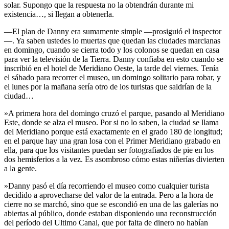
solar. Supongo que la respuesta no la obtendrán durante mi
existencia…, si llegan a obtenerla.
—El plan de Danny era sumamente simple —prosiguió el inspector
—. Ya saben ustedes lo muertas que quedan las ciudades marcianas
en domingo, cuando se cierra todo y los colonos se quedan en casa
para ver la televisión de la Tierra. Danny confiaba en esto cuando se
inscribió en el hotel de Meridiano Oeste, la tarde del viernes. Tenía
el sábado para recorrer el museo, un domingo solitario para robar, y
el lunes por la mañana sería otro de los turistas que saldrían de la
ciudad…
»A primera hora del domingo cruzó el parque, pasando al Meridiano
Este, donde se alza el museo. Por si no lo saben, la ciudad se llama
del Meridiano porque está exactamente en el grado 180 de longitud;
en el parque hay una gran losa con el Primer Meridiano grabado en
ella, para que los visitantes puedan ser fotografiados de pie en los
dos hemisferios a la vez. Es asombroso cómo estas niñerías divierten
a la gente.
»Danny pasó el día recorriendo el museo como cualquier turista
decidido a aprovecharse del valor de la entrada. Pero a la hora de
cierre no se marchó, sino que se escondió en una de las galerías no
abiertas al público, donde estaban disponiendo una reconstrucción
del período del Ultimo Canal, que por falta de dinero no habían