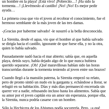
un hombre en la playa! ¡Está vivo! ¡Pobrecito…! ¡Ha sido la
tormenta…! ¡Llevémoslo al castillo! ¡No! ¡No! Es mejor pedir
ayuda…
La primera cosa que vio el joven al recobrar el conocimiento, fue el
hermoso semblante de la más joven de las tres damas.
-¡Gracias por haberme salvado! -le susurró a la bella desconocida.
La Sirenita, desde el agua, vio que el hombre al que había salvado
se dirigía hacia el castillo, ignorante de que fuese ella, y no la otra,
quien lo había salvado.
Pausadamente nadó hacia el mar abierto; sabía que, en aquella
playa, detrás suyo, había dejado algo de lo que nunca hubiera
querido separarse. ¡Oh! ¡Qué maravillosas habían sido las horas
transcurridas durante la tormenta teniendo al joven entre sus brazos!
Cuando llegó a la mansión paterna, la Sirenita empezó su relato,
pero de pronto sintió un nudo en la garganta y, echándose a llorar, se
refugió en su habitación. Días y más días permaneció encerrada sin
querer ver a nadie, rehusando incluso hasta los alimentos. Sabía que
su amor por el joven capitán era un amor sin esperanza, porque ella,
la Sirenita, nunca podría casarse con un hombre.
Sólo la Hechicera de los Abismos podía socorrerla. Pero, ¿a qué