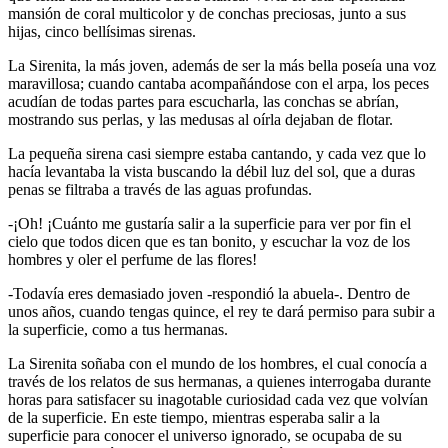
mansión de coral multicolor y de conchas preciosas, junto a sus
hijas, cinco bellísimas sirenas.
La Sirenita, la más joven, además de ser la más bella poseía una voz
maravillosa; cuando cantaba acompañándose con el arpa, los peces
acudían de todas partes para escucharla, las conchas se abrían,
mostrando sus perlas, y las medusas al oírla dejaban de flotar.
La pequeña sirena casi siempre estaba cantando, y cada vez que lo
hacía levantaba la vista buscando la débil luz del sol, que a duras
penas se filtraba a través de las aguas profundas.
-¡Oh! ¡Cuánto me gustaría salir a la superficie para ver por fin el
cielo que todos dicen que es tan bonito, y escuchar la voz de los
hombres y oler el perfume de las flores!
-Todavía eres demasiado joven -respondió la abuela-. Dentro de
unos años, cuando tengas quince, el rey te dará permiso para subir a
la superficie, como a tus hermanas.
La Sirenita soñaba con el mundo de los hombres, el cual conocía a
través de los relatos de sus hermanas, a quienes interrogaba durante
horas para satisfacer su inagotable curiosidad cada vez que volvían
de la superficie. En este tiempo, mientras esperaba salir a la
superficie para conocer el universo ignorado, se ocupaba de su