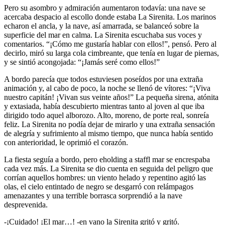
Pero su asombro y admiración aumentaron todavía: una nave se
acercaba despacio al escollo donde estaba La Sirenita. Los marinos
echaron el ancla, y la nave, así amarrada, se balanceó sobre la
superficie del mar en calma. La Sirenita escuchaba sus voces y
comentarios. “¡Cómo me gustaría hablar con ellos!”, pensó. Pero al
decirlo, miró su larga cola cimbreante, que tenía en lugar de piernas,
y se sintió acongojada: “¡Jamás seré como ellos!”
A bordo parecía que todos estuviesen poseídos por una extraña
animación y, al cabo de poco, la noche se llenó de vítores: “¡Viva
nuestro capitán! ¡Vivan sus veinte años!” La pequeña sirena, atónita
y extasiada, había descubierto mientras tanto al joven al que iba
dirigido todo aquel alborozo. Alto, moreno, de porte real, sonreía
feliz. La Sirenita no podía dejar de mirarlo y una extraña sensación
de alegría y sufrimiento al mismo tiempo, que nunca había sentido
con anterioridad, le oprimió el corazón.
La fiesta seguía a bordo, pero eholding a staffl mar se encrespaba
cada vez más. La Sirenita se dio cuenta en seguida del peligro que
corrían aquellos hombres: un viento helado y repentino agitó las
olas, el cielo entintado de negro se desgarró con relámpagos
amenazantes y una terrible borrasca sorprendió a la nave
desprevenida.
-¡Cuidado! ¡El mar…! -en vano la Sirenita gritó y gritó.