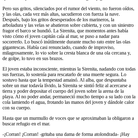
Pero sus gritos, silenciados por el rumor del viento, no fueron oídos,
y las olas, cada vez más altas, sacudieron con fuerza la nave.
Después, bajo los gritos desesperados de los marineros, la
arboladura y las velas se abatieron sobre cubierta, y con un siniestro
fragor el barco se hundió. La Sirenita, que momentos antes había
visto cómo el joven capitán caía al mar, se puso a nadar para
socorrerlo. Lo buscó inútilmente durante mucho rato entre las olas
gigantescas. Había casi renunciado, cuando de improviso,
milagrosamente, lo vio sobre la cresta blanca de una ola cercana y,
de golpe, lo tuvo en sus brazos.
El joven estaba inconsciente, mientras la Sirenita, nadando con todas
sus fuerzas, lo sostenía para rescatarlo de una muerte segura. Lo
sostuvo hasta que la tempestad amainó. Al alba, que despuntaba
sobre un mar todavía lívido, la Sirenita se sintió feliz al acercarse a
tierra y poder depositar el cuerpo del joven sobre la arena de la
playa. Al no poder andar, permaneció mucho tiempo a su lado con la
cola lamiendo el agua, frotando las manos del joven y dándole calor
con su cuerpo.
Hasta que un murmullo de voces que se aproximaban la obligaron a
buscar refugio en el mar.
-¡Corran! ¡Corran! -gritaba una dama de forma atolondrada- ¡Hay