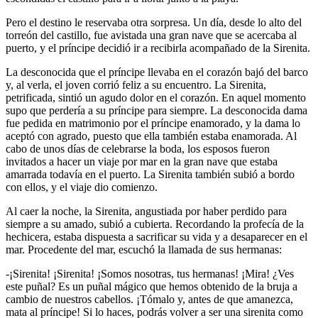
Pero el destino le reservaba otra sorpresa. Un día, desde lo alto del
torreón del castillo, fue avistada una gran nave que se acercaba al
puerto, y el príncipe decidió ir a recibirla acompañado de la Sirenita.
La desconocida que el príncipe llevaba en el corazón bajó del barco
y, al verla, el joven corrió feliz a su encuentro. La Sirenita,
petrificada, sintió un agudo dolor en el corazón. En aquel momento
supo que perdería a su príncipe para siempre. La desconocida dama
fue pedida en matrimonio por el príncipe enamorado, y la dama lo
aceptó con agrado, puesto que ella también estaba enamorada. Al
cabo de unos días de celebrarse la boda, los esposos fueron
invitados a hacer un viaje por mar en la gran nave que estaba
amarrada todavía en el puerto. La Sirenita también subió a bordo
con ellos, y el viaje dio comienzo.
Al caer la noche, la Sirenita, angustiada por haber perdido para
siempre a su amado, subió a cubierta. Recordando la profecía de la
hechicera, estaba dispuesta a sacrificar su vida y a desaparecer en el
mar. Procedente del mar, escuchó la llamada de sus hermanas:
-¡Sirenita! ¡Sirenita! ¡Somos nosotras, tus hermanas! ¡Mira! ¿Ves
este puñal? Es un puñal mágico que hemos obtenido de la bruja a
cambio de nuestros cabellos. ¡Tómalo y, antes de que amanezca,
mata al príncipe! Si lo haces, podrás volver a ser una sirenita como