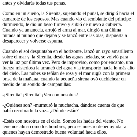
antes y olvidarás todas tus penas.
Como en un sueño, la Sirenita, sujetando el puñal, se dirigió hacia el
camarote de los esposos. Mas cuando vio el semblante del príncipe
durmiendo, le dio un beso furtivo y subió de nuevo a cubierta.
Cuando ya amanecía, arrojó el arma al mar, dirigió una última
mirada al mundo que dejaba y se lanzó entre las olas, dispuesta a
desaparecer y volverse espuma.
Cuando el sol despuntaba en el horizonte, lanzó un rayo amarillento
sobre el mar y, la Sirenita, desde las aguas heladas, se volvió para
ver la luz por última vez. Pero de improviso, como por encanto, una
fuerza misteriosa la arrancó del agua y la transportó hacia lo más alto
del cielo. Las nubes se teñían de rosa y el mar rugía con la primera
brisa de la mañana, cuando la pequeña sirena oyó cuchichear en
medio de un sonido de campanillas:
-¡Sirenita! ¡Sirenita! ¡Ven con nosotras!
-¿Quiénes son? -murmuró la muchacha, dándose cuenta de que
había recobrado la voz-. ¿Dónde están?
-Estás con nosotras en el cielo. Somos las hadas del viento. No
tenemos alma como los hombres, pero es nuestro deber ayudar a
quienes hayan demostrado buena voluntad hacia ellos.