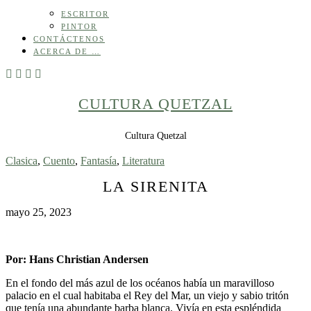
ESCRITOR
PINTOR
CONTÁCTENOS
ACERCA DE …
CULTURA QUETZAL
Cultura Quetzal
Clasica
,
Cuento
,
Fantasía
,
Literatura
LA SIRENITA
mayo 25, 2023
Por: Hans Christian Andersen
En el fondo del más azul de los océanos había un maravilloso
palacio en el cual habitaba el Rey del Mar, un viejo y sabio tritón
que tenía una abundante barba blanca. Vivía en esta espléndida