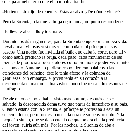
su capa aquel cuerpo que el mar había traído.
-No temas -le dijo de repente-. Estás a salvo. ¿De dónde vienes?
Pero la Sirenita, a la que la bruja dejó muda, no pudo responderle.
-Te llevaré al castillo y te curaré.
Durante los días siguientes, para la Sirenita empezó una nueva vida:
llevaba maravillosos vestidos y acompañaba al príncipe en sus
paseos. Una noche fue invitada al baile que daba la corte, pero tal y
como había predicho la bruja, cada paso, cada movimiento de las
piernas le producía atroces dolores como premio de poder vivir junto
a su amado. Aunque no pudiese responder con palabras a las
atenciones del príncipe, éste le tenía afecto y la colmaba de
gentilezas. Sin embargo, el joven tenía en su corazón a la
desconocida dama que había visto cuando fue rescatado después del
naufragio.
Desde entonces no la había visto más porque, después de ser
salvado, la desconocida dama tuvo que partir de inmediato a su país.
Cuando estaba con la Sirenita, el príncipe le profesaba a ésta un
sincero afecto, pero no desaparecía la otra de su pensamiento. Y la
pequeña sirena, que se daba cuenta de que no era ella la predilecta
del joven, sufría aún más. Por las noches, la Sirenita dejaba a
escondidas el castillo para ir a llorar junto a la playa.