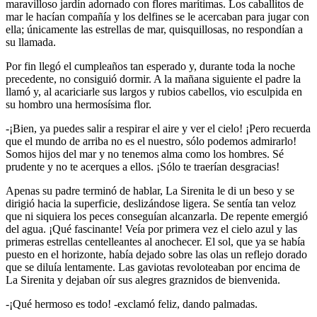
maravilloso jardín adornado con flores marítimas. Los caballitos de
mar le hacían compañía y los delfines se le acercaban para jugar con
ella; únicamente las estrellas de mar, quisquillosas, no respondían a
su llamada.
Por fin llegó el cumpleaños tan esperado y, durante toda la noche
precedente, no consiguió dormir. A la mañana siguiente el padre la
llamó y, al acariciarle sus largos y rubios cabellos, vio esculpida en
su hombro una hermosísima flor.
-¡Bien, ya puedes salir a respirar el aire y ver el cielo! ¡Pero recuerda
que el mundo de arriba no es el nuestro, sólo podemos admirarlo!
Somos hijos del mar y no tenemos alma como los hombres. Sé
prudente y no te acerques a ellos. ¡Sólo te traerían desgracias!
Apenas su padre terminó de hablar, La Sirenita le di un beso y se
dirigió hacia la superficie, deslizándose ligera. Se sentía tan veloz
que ni siquiera los peces conseguían alcanzarla. De repente emergió
del agua. ¡Qué fascinante! Veía por primera vez el cielo azul y las
primeras estrellas centelleantes al anochecer. El sol, que ya se había
puesto en el horizonte, había dejado sobre las olas un reflejo dorado
que se diluía lentamente. Las gaviotas revoloteaban por encima de
La Sirenita y dejaban oír sus alegres graznidos de bienvenida.
-¡Qué hermoso es todo! -exclamó feliz, dando palmadas.