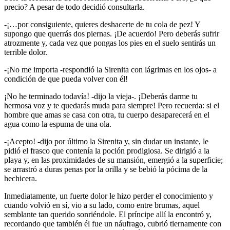
precio? A pesar de todo decidió consultarla.
-¡…por consiguiente, quieres deshacerte de tu cola de pez! Y
supongo que querrás dos piernas. ¡De acuerdo! Pero deberás sufrir
atrozmente y, cada vez que pongas los pies en el suelo sentirás un
terrible dolor.
-¡No me importa -respondió la Sirenita con lágrimas en los ojos- a
condición de que pueda volver con él!
¡No he terminado todavía! -dijo la vieja-. ¡Deberás darme tu
hermosa voz y te quedarás muda para siempre! Pero recuerda: si el
hombre que amas se casa con otra, tu cuerpo desaparecerá en el
agua como la espuma de una ola.
-¡Acepto! -dijo por último la Sirenita y, sin dudar un instante, le
pidió el frasco que contenía la poción prodigiosa. Se dirigió a la
playa y, en las proximidades de su mansión, emergió a la superficie;
se arrastró a duras penas por la orilla y se bebió la pócima de la
hechicera.
Inmediatamente, un fuerte dolor le hizo perder el conocimiento y
cuando volvió en sí, vio a su lado, como entre brumas, aquel
semblante tan querido sonriéndole. El príncipe allí la encontró y,
recordando que también él fue un náufrago, cubrió tiernamente con