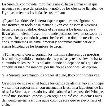
La Sirenita, conmovida, miró hacia abajo, hacia el mar en el que
navegaba el barco del príncipe, y notó que los ojos se le llenaban de
lágrimas, mientras las hadas le susurraban:
-¡Fíjate! Las flores de la tierra esperan que nuestras lágrimas se
transformen en rocío de la mañana. ¡Ven con nosotras! Volemos
hacia los países cálidos, donde el aire mata a los hombres, para
llevar ahí un viento fresco. Por donde pasemos llevaremos socorros
y consuelos, y cuando hayamos hecho el bien durante trescientos
años, recibiremos un alma inmortal y podremos participar de la
eterna felicidad de los hombres -le decían.
-¡Tú has hecho con tu corazón los mismos esfuerzos que nosotras,
has sufrido y salido victoriosa de tus pruebas y te has elevado hasta
el mundo de los espíritus del aire, donde no depende más que de ti
conquistar un alma inmortal por tus buenas acciones! -le dijeron.
Y la Sirenita, levantando los brazos al cielo, lloró por primera vez.
Oyéronse de nuevo en el buque los cantos de alegría: vio al Príncipe
y a su linda esposa mirar con melancolía la espuma juguetona de las
olas. La Sirenita, en estado invisible, abrazó a la esposa del Príncipe,
envió una sonrisa al esposo, y en seguida subió con las demás hijas
del viento envuelta en una nube color de rosa que se elevó hasta el
cielo.