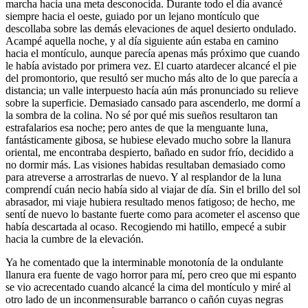
marcha hacia una meta desconocida. Durante todo el día avancé
siempre hacia el oeste, guiado por un lejano montículo que
descollaba sobre las demás elevaciones de aquel desierto ondulado.
Acampé aquella noche, y al día siguiente aún estaba en camino
hacia el montículo, aunque parecía apenas más próximo que cuando
le había avistado por primera vez. El cuarto atardecer alcancé el pie
del promontorio, que resultó ser mucho más alto de lo que parecía a
distancia; un valle interpuesto hacía aún más pronunciado su relieve
sobre la superficie. Demasiado cansado para ascenderlo, me dormí a
la sombra de la colina. No sé por qué mis sueños resultaron tan
estrafalarios esa noche; pero antes de que la menguante luna,
fantásticamente gibosa, se hubiese elevado mucho sobre la llanura
oriental, me encontraba despierto, bañado en sudor frío, decidido a
no dormir más. Las visiones habidas resultaban demasiado como
para atreverse a arrostrarlas de nuevo. Y al resplandor de la luna
comprendí cuán necio había sido al viajar de día. Sin el brillo del sol
abrasador, mi viaje hubiera resultado menos fatigoso; de hecho, me
sentí de nuevo lo bastante fuerte como para acometer el ascenso que
había descartada al ocaso. Recogiendo mi hatillo, empecé a subir
hacia la cumbre de la elevación.
Ya he comentado que la interminable monotonía de la ondulante
llanura era fuente de vago horror para mí, pero creo que mi espanto
se vio acrecentado cuando alcancé la cima del montículo y miré al
otro lado de un inconmensurable barranco o cañón cuyas negras