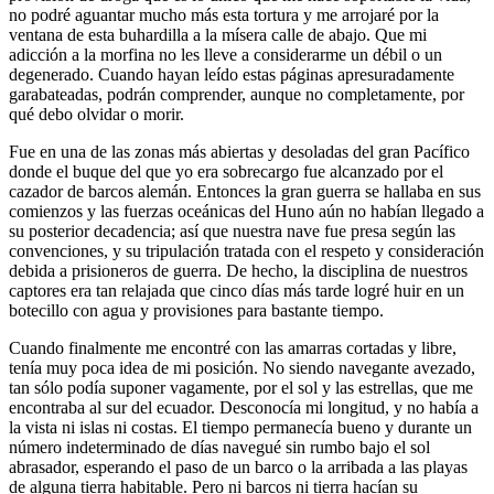
no podré aguantar mucho más esta tortura y me arrojaré por la
ventana de esta buhardilla a la mísera calle de abajo. Que mi
adicción a la morfina no les lleve a considerarme un débil o un
degenerado. Cuando hayan leído estas páginas apresuradamente
garabateadas, podrán comprender, aunque no completamente, por
qué debo olvidar o morir.
Fue en una de las zonas más abiertas y desoladas del gran Pacífico
donde el buque del que yo era sobrecargo fue alcanzado por el
cazador de barcos alemán. Entonces la gran guerra se hallaba en sus
comienzos y las fuerzas oceánicas del Huno aún no habían llegado a
su posterior decadencia; así que nuestra nave fue presa según las
convenciones, y su tripulación tratada con el respeto y consideración
debida a prisioneros de guerra. De hecho, la disciplina de nuestros
captores era tan relajada que cinco días más tarde logré huir en un
botecillo con agua y provisiones para bastante tiempo.
Cuando finalmente me encontré con las amarras cortadas y libre,
tenía muy poca idea de mi posición. No siendo navegante avezado,
tan sólo podía suponer vagamente, por el sol y las estrellas, que me
encontraba al sur del ecuador. Desconocía mi longitud, y no había a
la vista ni islas ni costas. El tiempo permanecía bueno y durante un
número indeterminado de días navegué sin rumbo bajo el sol
abrasador, esperando el paso de un barco o la arribada a las playas
de alguna tierra habitable. Pero ni barcos ni tierra hacían su