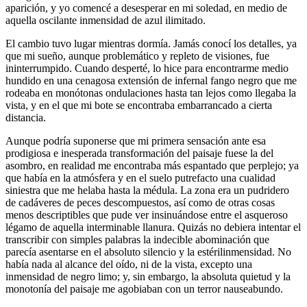
aparición, y yo comencé a desesperar en mi soledad, en medio de
aquella oscilante inmensidad de azul ilimitado.
El cambio tuvo lugar mientras dormía. Jamás conocí los detalles, ya
que mi sueño, aunque problemático y repleto de visiones, fue
ininterrumpido. Cuando desperté, lo hice para encontrarme medio
hundido en una cenagosa extensión de infernal fango negro que me
rodeaba en monótonas ondulaciones hasta tan lejos como llegaba la
vista, y en el que mi bote se encontraba embarrancado a cierta
distancia.
Aunque podría suponerse que mi primera sensación ante esa
prodigiosa e inesperada transformación del paisaje fuese la del
asombro, en realidad me encontraba más espantado que perplejo; ya
que había en la atmósfera y en el suelo putrefacto una cualidad
siniestra que me helaba hasta la médula. La zona era un pudridero
de cadáveres de peces descompuestos, así como de otras cosas
menos descriptibles que pude ver insinuándose entre el asqueroso
légamo de aquella interminable llanura. Quizás no debiera intentar el
transcribir con simples palabras la indecible abominación que
parecía asentarse en el absoluto silencio y la estérilinmensidad. No
había nada al alcance del oído, ni de la vista, excepto una
inmensidad de negro limo; y, sin embargo, la absoluta quietud y la
monotonía del paisaje me agobiaban con un terror nauseabundo.