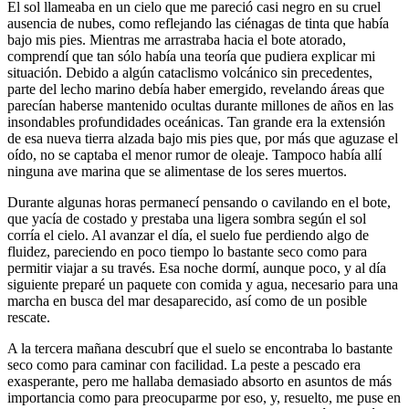
El sol llameaba en un cielo que me pareció casi negro en su cruel
ausencia de nubes, como reflejando las ciénagas de tinta que había
bajo mis pies. Mientras me arrastraba hacia el bote atorado,
comprendí que tan sólo había una teoría que pudiera explicar mi
situación. Debido a algún cataclismo volcánico sin precedentes,
parte del lecho marino debía haber emergido, revelando áreas que
parecían haberse mantenido ocultas durante millones de años en las
insondables profundidades oceánicas. Tan grande era la extensión
de esa nueva tierra alzada bajo mis pies que, por más que aguzase el
oído, no se captaba el menor rumor de oleaje. Tampoco había allí
ninguna ave marina que se alimentase de los seres muertos.
Durante algunas horas permanecí pensando o cavilando en el bote,
que yacía de costado y prestaba una ligera sombra según el sol
corría el cielo. Al avanzar el día, el suelo fue perdiendo algo de
fluidez, pareciendo en poco tiempo lo bastante seco como para
permitir viajar a su través. Esa noche dormí, aunque poco, y al día
siguiente preparé un paquete con comida y agua, necesario para una
marcha en busca del mar desaparecido, así como de un posible
rescate.
A la tercera mañana descubrí que el suelo se encontraba lo bastante
seco como para caminar con facilidad. La peste a pescado era
exasperante, pero me hallaba demasiado absorto en asuntos de más
importancia como para preocuparme por eso, y, resuelto, me puse en