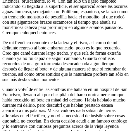
Entonces, bruscamente, lo vi. Con tan sólo un ligero chapoteo
indicando su llegada a la superficie, el ser apareció sobre las oscuras
aguas. Inmenso, semejante a un Polifemo, espantoso, se lanzó como
un tremendo monstruo de pesadilla hacia el monolito, al que rodeó
con sus gigantescos brazos escamosos al tiempo que abatía su
monstruosa cabeza para prorrumpir en algunos sonidos pausados.
Creo que enloquecí entonces.
De mi frenético remonte de la ladera y el risco, así como de mi
delirante regreso al bote embarrancado, poco es lo que recuerdo.
Creo que canté durante largo trecho, y que reía de forma extraña
cuando ya no fui capaz de seguir cantando. Guardo confusos
recuerdos de una gran tormenta desencadenada algún tiempo
después de llegar al bote; y de alguna manera sé que oí retumbar de
truenos, así como otros sonidos que la naturaleza profiere tan sólo en
sus más desbocados momentos.
Cuando volví de entre las sombras me hallaba en un hospital de San
Francisco, llevado allí por el capitán del barco norteamericano que
había recogido mi bote en mitad del océano. Había hablado mucho
durante mi delirio, pero descubrí que habían prestado escasa
atención a mis palabras. Mis salvadores nada sabían de tierras
afloradas en el Pacífico, y no vi la necesidad de insistir sobre cosas
que sabía no creerían. En cierta ocasión acudí a un famoso etnólogo
y lo entretuve con curiosas preguntas acerca de la vieja leyenda