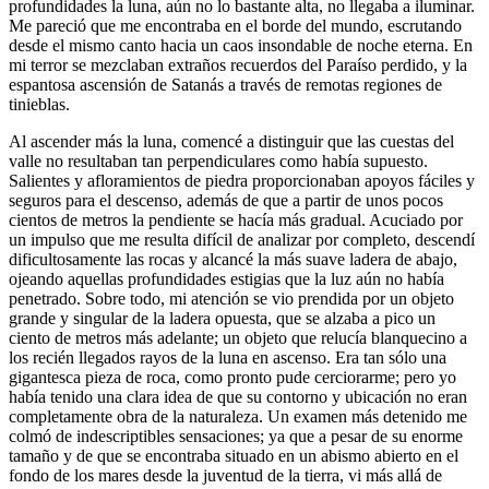
profundidades la luna, aún no lo bastante alta, no llegaba a iluminar.
Me pareció que me encontraba en el borde del mundo, escrutando
desde el mismo canto hacia un caos insondable de noche eterna. En
mi terror se mezclaban extraños recuerdos del Paraíso perdido, y la
espantosa ascensión de Satanás a través de remotas regiones de
tinieblas.
Al ascender más la luna, comencé a distinguir que las cuestas del
valle no resultaban tan perpendiculares como había supuesto.
Salientes y afloramientos de piedra proporcionaban apoyos fáciles y
seguros para el descenso, además de que a partir de unos pocos
cientos de metros la pendiente se hacía más gradual. Acuciado por
un impulso que me resulta difícil de analizar por completo, descendí
dificultosamente las rocas y alcancé la más suave ladera de abajo,
ojeando aquellas profundidades estigias que la luz aún no había
penetrado. Sobre todo, mi atención se vio prendida por un objeto
grande y singular de la ladera opuesta, que se alzaba a pico un
ciento de metros más adelante; un objeto que relucía blanquecino a
los recién llegados rayos de la luna en ascenso. Era tan sólo una
gigantesca pieza de roca, como pronto pude cerciorarme; pero yo
había tenido una clara idea de que su contorno y ubicación no eran
completamente obra de la naturaleza. Un examen más detenido me
colmó de indescriptibles sensaciones; ya que a pesar de su enorme
tamaño y de que se encontraba situado en un abismo abierto en el
fondo de los mares desde la juventud de la tierra, vi más allá de