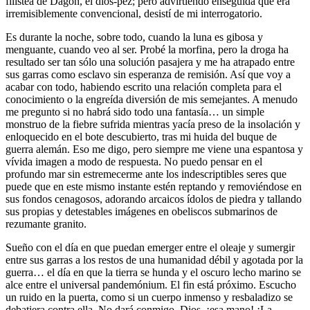
filistea de Dagón, el dios-pez; pero advirtiendo enseguida que era
irremisiblemente convencional, desistí de mi interrogatorio.
Es durante la noche, sobre todo, cuando la luna es gibosa y
menguante, cuando veo al ser. Probé la morfina, pero la droga ha
resultado ser tan sólo una solución pasajera y me ha atrapado entre
sus garras como esclavo sin esperanza de remisión. Así que voy a
acabar con todo, habiendo escrito una relación completa para el
conocimiento o la engreída diversión de mis semejantes. A menudo
me pregunto si no habrá sido todo una fantasía… un simple
monstruo de la fiebre sufrida mientras yacía preso de la insolación y
enloquecido en el bote descubierto, tras mi huida del buque de
guerra alemán. Eso me digo, pero siempre me viene una espantosa y
vívida imagen a modo de respuesta. No puedo pensar en el
profundo mar sin estremecerme ante los indescriptibles seres que
puede que en este mismo instante estén reptando y removiéndose en
sus fondos cenagosos, adorando arcaicos ídolos de piedra y tallando
sus propias y detestables imágenes en obeliscos submarinos de
rezumante granito.
Sueño con el día en que puedan emerger entre el oleaje y sumergir
entre sus garras a los restos de una humanidad débil y agotada por la
guerra… el día en que la tierra se hunda y el oscuro lecho marino se
alce entre el universal pandemónium. El fin está próximo. Escucho
un ruido en la puerta, como si un cuerpo inmenso y resbaladizo se
debatiera contra ella. No dará conmigo. Dios, ¡esa mano! ¡La