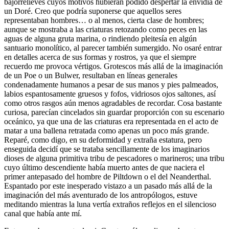
bajorrelieves cuyos motivos hubieran podido despertar la envidia de
un Doré. Creo que podría suponerse que aquellos seres
representaban hombres… o al menos, cierta clase de hombres;
aunque se mostraba a las criaturas retozando como peces en las
aguas de alguna gruta marina, o rindiendo pleitesía en algún
santuario monolítico, al parecer también sumergido. No osaré entrar
en detalles acerca de sus formas y rostros, ya que el siempre
recuerdo me provoca vértigos. Grotescos más allá de la imaginación
de un Poe o un Bulwer, resultaban en líneas generales
condenadamente humanos a pesar de sus manos y pies palmeados,
labios espantosamente gruesos y fofos, vidriosos ojos saltones, así
como otros rasgos aún menos agradables de recordar. Cosa bastante
curiosa, parecían cincelados sin guardar proporción con su escenario
oceánico, ya que una de las criaturas era representada en el acto de
matar a una ballena retratada como apenas un poco más grande.
Reparé, como digo, en su deformidad y extraña estatura, pero
enseguida decidí que se trataba sencillamente de los imaginarios
dioses de alguna primitiva tribu de pescadores o marineros; una tribu
cuyo último descendiente había muerto antes de que naciera el
primer antepasado del hombre de Piltdown o el del Neanderthal.
Espantado por este inesperado vistazo a un pasado más allá de la
imaginación del más aventurado de los antropólogos, estuve
meditando mientras la luna vertía extraños reflejos en el silencioso
canal que había ante mí.