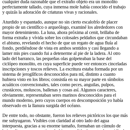
cualquier duda razonable que el extraño objeto era un monolito
perfectamente tallado, cuya inmensa mole había conocido el trabajo
y quizás la adoración de criaturas vivas y racionales.
Aturdido y espantado, aunque no sin cierto escalofrío de placer
propio de un científico o arqueólogo, examiné los alrededores con
mayor detenimiento. La luna, ahora próxima al cenit, brillaba de
forma extraña y vívida sobre los colosales peldaños que circundaban
el abismo, revelando el hecho de que un regato de agua fluía al
fondo, perdiéndose de vista en ambos sentidos y casi llegando a
lamer mis pies cuando fui a detenerme al pie de la ladera. Al otro
lado del barranco, las pequeñas olas golpeteaban la base del
ciclópeo monolito, en cuya superficie puede ver entonces cinceladas
inscripciones y toscos relieves. La escritura estaba formada por un
sistema de jeroglíficos desconocidos para mí, distinto a cuanto
hubiera visto en los libros; consistía en su mayor parte en símbolos
acuáticos convencionales, tales como peces, anguilas, pulpos,
crustáceos, moluscos, ballenas y cosas así. Algunos caracteres,
obviamente, representaban seres marinos desconocidos para el
mundo moderno, pero cuyos cuerpos en descomposición yo había
observado en la llanura surgida del océano.
De entre todo, no obstante, fueron los relieves pictóricos los que más
me subyugaron. Visibles con claridad al otro lado del agua
interpuesta, gracias a su enorme tamaño, formaban un cúmulo de